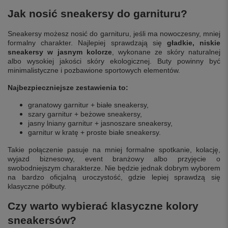
Jak nosić sneakersy do garnituru?
Sneakersy możesz nosić do garnituru, jeśli ma nowoczesny, mniej
formalny charakter. Najlepiej sprawdzają się
gładkie, niskie
sneakersy w jasnym kolorze
, wykonane ze skóry naturalnej
albo wysokiej jakości skóry ekologicznej. Buty powinny być
minimalistyczne i pozbawione sportowych elementów.
Najbezpieczniejsze zestawienia to:
granatowy garnitur + białe sneakersy,
szary garnitur + beżowe sneakersy,
jasny lniany garnitur + jasnoszare sneakersy,
garnitur w kratę + proste białe sneakersy.
Takie połączenie pasuje na mniej formalne spotkanie, kolację,
wyjazd biznesowy, event branżowy albo przyjęcie o
swobodniejszym charakterze. Nie będzie jednak dobrym wyborem
na bardzo oficjalną uroczystość, gdzie lepiej sprawdzą się
klasyczne półbuty.
Czy warto wybierać klasyczne kolory
sneakersów?