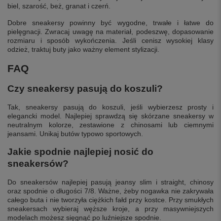
biel, szarość, beż, granat i czerń.
Dobre sneakersy powinny być wygodne, trwałe i łatwe do
pielęgnacji. Zwracaj uwagę na materiał, podeszwę, dopasowanie
rozmiaru i sposób wykończenia. Jeśli cenisz wysokiej klasy
odzież, traktuj buty jako ważny element stylizacji.
FAQ
Czy sneakersy pasują do koszuli?
Tak, sneakersy pasują do koszuli, jeśli wybierzesz prosty i
elegancki model. Najlepiej sprawdzą się skórzane sneakersy w
neutralnym kolorze, zestawione z chinosami lub ciemnymi
jeansami. Unikaj butów typowo sportowych.
Jakie spodnie najlepiej nosić do
sneakersów?
Do sneakersów najlepiej pasują jeansy slim i straight, chinosy
oraz spodnie o długości 7/8. Ważne, żeby nogawka nie zakrywała
całego buta i nie tworzyła ciężkich fałd przy kostce. Przy smukłych
sneakersach wybieraj węższe kroje, a przy masywniejszych
modelach możesz sięgnąć po luźniejsze spodnie.