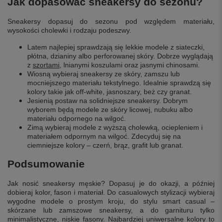
Jak dopasować sneakersy do sezonu?
Sneakersy dopasuj do sezonu pod względem materiału,
wysokości cholewki i rodzaju podeszwy.
Latem najlepiej sprawdzają się lekkie modele z siateczki,
płótna, dzianiny albo perforowanej skóry. Dobrze wyglądają
z
szortami
, lnianymi koszulami oraz jasnymi chinosami.
Wiosną wybieraj sneakersy ze skóry, zamszu lub
mocniejszego materiału tekstylnego. Idealnie sprawdzą się
kolory takie jak off-white, jasnoszary, beż czy granat.
Jesienią postaw na solidniejsze sneakersy. Dobrym
wyborem będą modele ze skóry licowej, nubuku albo
materiału odpornego na wilgoć.
Zimą wybieraj modele z wyższą cholewką, ociepleniem i
materiałem odpornym na wilgoć. Zdecyduj się na
ciemniejsze kolory – czerń, brąz, grafit lub granat.
Podsumowanie
Jak nosić sneakersy męskie? Dopasuj je do okazji, a później
dobieraj kolor, fason i materiał. Do casualowych stylizacji wybieraj
wygodne modele o prostym kroju, do stylu smart casual –
skórzane lub zamszowe sneakersy, a do garnituru tylko
minimalistyczne, niskie fasony. Najbardziej uniwersalne kolory to