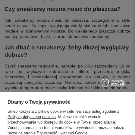
Czy sneakersy można nosić do płaszcza?
Tak, sneakersy można nosić do płaszcza, szczególnie w stylu
smart casual. Najlepiej wyglądają wtedy skórzane lub zamszowe
modele w stonowanym kolorze. Do wełnianego płaszcza dobrze
pasują granatowe, białe, czarne lub beżowe sneakersy.
Jak dbać o sneakersy, żeby dłużej wyglądały
dobrze?
Czyść sneakersy regularnie, najlepiej po kilku założeniach lub od
razu po większym zabrudzeniu. Skórę przecieraj miękką
ściereczką i zabezpieczaj preparatem do obuwia, a zamsz
szczotkuj specjalną szczotką. Nie susz butów na grzejniku, bo
wysoka temperatura może uszkodzić materiał i klejone elementy.
Dbamy o Twoją prywatność
Sklep korzysta z plików cookie w celu realizacji usług zgodnie z
Polityką dotyczącą cookies
. Możesz określić warunki
przechowywania lub dostępu do cookie w Twojej przeglądarce.
SKLEPY STACJONARNE
Więcej informacji na temat warunków i prywatności można znaleźć
także na stronie
Prywatność i warunki Google
.