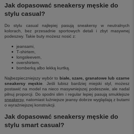
Jak dopasować sneakersy męskie do
stylu casual?
Do stylu casual najlepiej pasują sneakersy w neutralnych
kolorach, bez przesadnie sportowych detali i zbyt masywnej
podeszwy. Takie buty możesz nosić z:
jeansami,
T-shirtem,
longsleevem,
overshirtem,
bomberką albo lekką kurtką.
Najbezpieczniejszy wybór to
białe, szare, granatowe lub czarne
sneakersy męskie
. Jeśli lubisz bardziej miejski styl, możesz
postawić na model na nieco masywniejszej podeszwie, ale nadal
pilnuj proporcji. Do spodni slim i regular lepiej pasują smuklejsze
sneakersy
, natomiast luźniejsze jeansy dobrze wyglądają z butami
o wyraźniejszej konstrukcji.
Jak dopasować sneakersy męskie do
stylu smart casual?