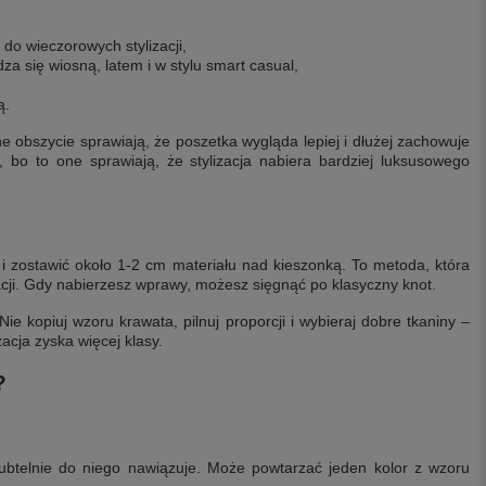
 do wieczorowych stylizacji,
za się wiosną, latem i w stylu smart casual,
ą.
obszycie sprawiają, że poszetka wygląda lepiej i dłużej zachowuje
, bo to one sprawiają, że stylizacja nabiera bardziej luksusowego
 i zostawić około 1-2 cm materiału nad kieszonką. To metoda, która
acji. Gdy nabierzesz wprawy, możesz sięgnąć po klasyczny knot.
ie kopiuj wzoru krawata, pilnuj proporcji i wybieraj dobre tkaniny –
zacja zyska więcej klasy.
?
subtelnie do niego nawiązuje. Może powtarzać jeden kolor z wzoru