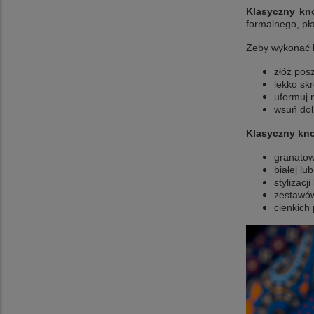
Klasyczny kno
formalnego, pła
Żeby wykonać k
złóż pos
lekko sk
uformuj n
wsuń dol
Klasyczny kno
granatow
białej lub
stylizacj
zestawów
cienkich 