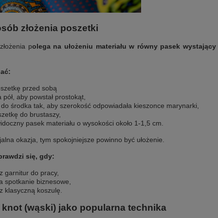
sób złożenia poszetki
złożenia
p
olega na ułożeniu materiału w równy pasek wystający
ać:
oszetkę przed sobą
a pół, aby powstał prostokąt,
i do środka tak, aby szerokość odpowiadała kieszonce marynarki,
zetkę do brustaszy,
idoczny pasek materiału o wysokości około 1-1,5 cm.
cjalna okazja, tym spokojniejsze powinno być ułożenie.
rawdzi się, gdy:
z garnitur do pracy,
na spotkanie biznesowe,
z klasyczną koszulę.
knot (wąski) jako popularna technika