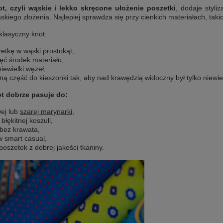
t, czyli wąskie i lekko skręcone ułożenie poszetki
, dodaje styli
skiego złożenia. Najlepiej sprawdza się przy cienkich materiałach, taki
lasyczny knot:
zetkę w wąski prostokąt,
ręć środek materiału,
iewielki węzeł,
ną część do kieszonki tak, aby nad krawędzią widoczny był tylko niewiel
t dobrze pasuje do:
ej lub
szarej marynarki
,
 błękitnej koszuli,
i bez krawata,
 smart casual,
poszetek z dobrej jakości tkaniny.