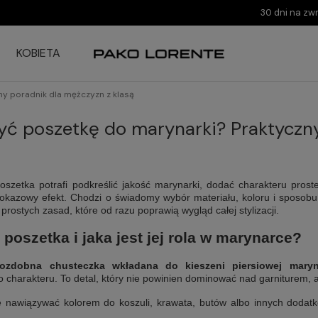
30 dni na zw
KOBIETA
ny poradnik dla mężczyzn z klasą
żyć poszetkę do marynarki? Praktyczn
szetka potrafi podkreślić jakość marynarki, dodać charakteru prost
okazowy efekt. Chodzi o świadomy wybór materiału, koloru i sposobu z
u prostych zasad, które od razu poprawią wygląd całej stylizacji.
t poszetka i jaka jest jej rola w marynarce?
ozdobna chusteczka wkładana do kieszeni piersiowej maryn
charakteru. To detal, który nie powinien dominować nad garniturem, al
nawiązywać kolorem do koszuli, krawata, butów albo innych dodatk