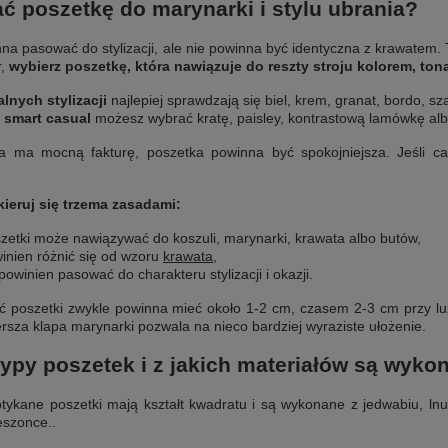
ć poszetkę do marynarki i stylu ubrania?
na pasować do stylizacji, ale nie powinna być identyczna z krawatem
r,
wybierz poszetkę, która nawiązuje do reszty stroju kolorem, to
lnych stylizacji
najlepiej sprawdzają się biel, krem, granat, bordo, sz
u smart casual
możesz wybrać kratę, paisley, kontrastową lamówkę albo
ka ma mocną fakturę, poszetka powinna być spokojniejsza. Jeśli ca
kieruj się trzema zasadami:
szetki może nawiązywać do koszuli, marynarki, krawata albo butów,
inien różnić się od wzoru
krawata
,
powinien pasować do charakteru stylizacji i okazji.
 poszetki zwykle powinna mieć około 1-2 cm, czasem 2-3 cm przy luźn
rsza klapa marynarki pozwala na nieco bardziej wyraziste ułożenie.
typy poszetek i z jakich materiałów są wyko
otykane poszetki mają kształt kwadratu i są wykonane z jedwabiu, lnu,
eszonce..