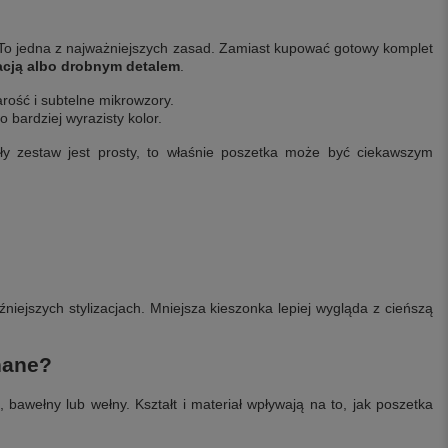
. To jedna z najważniejszych zasad. Zamiast kupować gotowy komplet
nacją albo drobnym detalem
.
arość i subtelne mikrowzory.
 bardziej wyrazisty kolor.
ły zestaw jest prosty, to właśnie poszetka może być ciekawszym
iejszych stylizacjach. Mniejsza kieszonka lepiej wygląda z cieńszą
nane?
 bawełny lub wełny. Kształt i materiał wpływają na to, jak poszetka