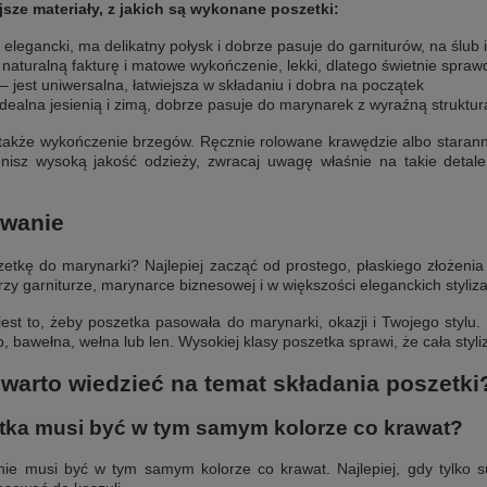
jsze materiały, z jakich są wykonane poszetki:
elegancki, ma delikatny połysk i dobrze pasuje do garniturów, na ślub i
 naturalną fakturę i matowe wykończenie, lekki, dlatego świetnie sprawd
– jest uniwersalna, łatwiejsza w składaniu i dobra na początek
idealna jesienią i zimą, dobrze pasuje do marynarek z wyraźną struktur
akże wykończenie brzegów. Ręcznie rolowane krawędzie albo staranne 
enisz wysoką jakość odzieży, zwracaj uwagę właśnie na takie detale
wanie
zetkę do marynarki? Najlepiej zacząć od prostego, płaskiego złożenia
rzy garniturze, marynarce biznesowej i w większości eleganckich styliz
est to, żeby poszetka pasowała do marynarki, okazji i Twojego stylu. N
b, bawełna, wełna lub len. Wysokiej klasy poszetka sprawi, że cała styli
warto wiedzieć na temat składania poszetki
tka musi być w tym samym kolorze co krawat?
nie musi być w tym samym kolorze co krawat. Najlepiej, gdy tylko 