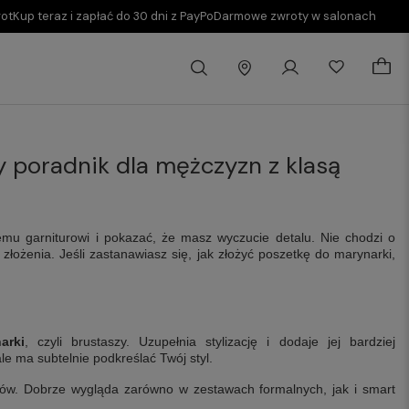
rot
Kup teraz i zapłać do 30 dni z PayPo
Darmowe zwroty w salonach
y poradnik dla mężczyzn z klasą
emu garniturowi i pokazać, że masz wyczucie detalu. Nie chodzi o
łożenia. Jeśli zastanawiasz się, jak złożyć poszetkę do marynarki,
arki
, czyli brustaszy. Uzupełnia stylizację i dodaje jej bardziej
e ma subtelnie podkreślać Twój styl.
ów. Dobrze wygląda zarówno w zestawach formalnych, jak i smart