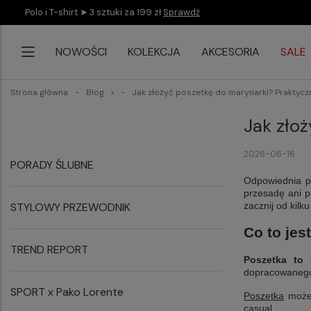
Polo i T-shirt ➤ 3 sztuki za 199 zł
Sprawdź
NOWOŚCI
KOLEKCJA
AKCESORIA
SALE
Strona główna
Blog
Jak złożyć poszetkę do marynarki? Praktycz
Jak zło
2026-06-16
PORADY ŚLUBNE
Odpowiednia po
przesadę ani p
STYLOWY PRZEWODNIK
zacznij od kilk
Co to jes
TREND REPORT
Poszetka to 
dopracowanego 
SPORT x Pako Lorente
Poszetka
może 
casual.