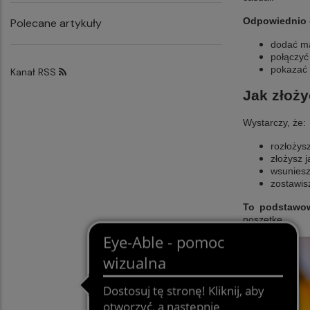
Odpowiednio 
Polecane artykuły
dodać ma
połączyć 
pokazać 
Kanał RSS
Jak złoży
Wystarczy, że:
rozłożys
złożysz j
wsuniesz
zostawis
To podstawo
poszetkę.