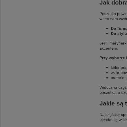
Jak dobra
Poszetka powin
w ten sam wzó
Do forma
Do styl
Jeśli marynar
akcentem.
Przy wyborze 
kolor po
wzór pow
materiał 
Widoczna część
poszetką, a sze
Jakie są 
Najczęściej sp
układa się w ki