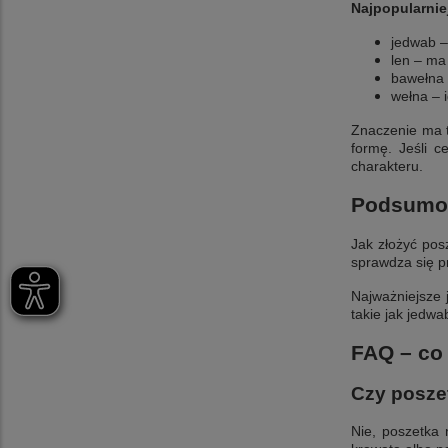
Najpopularnie
jedwab – 
len – ma
bawełna 
wełna – 
Znaczenie ma t
formę. Jeśli c
charakteru.
Podsumo
Jak złożyć pos
sprawdza się p
Najważniejsze j
takie jak jedwa
FAQ – co 
Czy posze
Nie, poszetka 