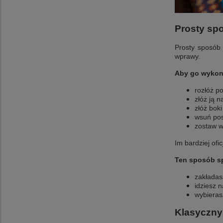
Prosty spo
Prosty sposób 
wprawy.
Aby go wykon
rozłóż p
złóż ją n
złóż bok
wsuń pos
zostaw w
Im bardziej ofi
Ten sposób sp
zakładas
idziesz 
wybieras
Klasyczny 