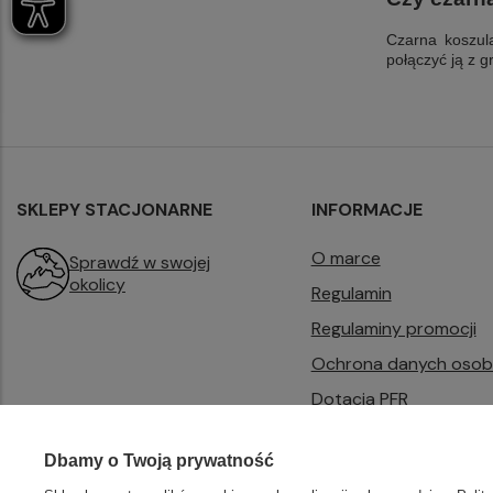
Czarna koszul
połączyć ją z 
SKLEPY STACJONARNE
INFORMACJE
O marce
Sprawdź w swojej
okolicy
Regulamin
Regulaminy promocji
Ochrona danych oso
Dotacja PFR
B2B
Dbamy o Twoją prywatność