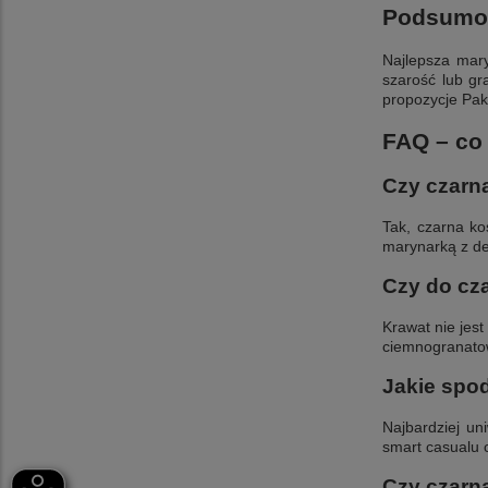
Podsumo
Najlepsza mary
szarość lub gr
propozycje Pako
FAQ – co 
Czy czarn
Tak, czarna ko
marynarką z del
Czy do cza
Krawat nie jes
ciemnogranato
Jakie spod
Najbardziej u
smart casualu 
Czy czarna