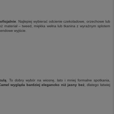
oficjalnie
. Najlepiej wybierać odcienie czekoladowe, orzechowe lub
eż materiał – tweed, miękka wełna lub tkanina z wyraźnym splotem
kendowe wyjście.
zulą
. To dobry wybór na wiosnę, lato i mniej formalne spotkania,
Camel wygląda bardziej elegancko niż jasny beż
, dlatego łatwiej