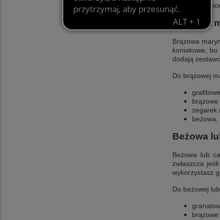
biała, b
Brązowa m
Brązowa maryna
koniakowe, bo 
dodają zestawo
Do brązowej ma
grafitow
brązowe 
zegarek 
beżowa, 
Beżowa lu
Beżowa lub c
zwłaszcza jeśl
wykorzystasz g
Do beżowej lub
granatow
brązowe 