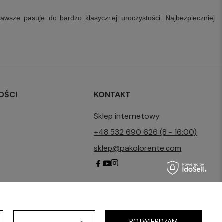
wsze pasuje do bardzo klasycznej uroczystości. Najbezpieczniej
OŚCI
KONTAKT
Sklep internetowy
+48 532 690 626 (8 - 16:00)
sklep@pakolorente.com
POTWIERDZAM