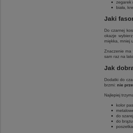
zegarek
biała, k
Jaki fas
Do czarnej kos
okazje wybier
miękka, mniej u
Znaczenie ma t
sam raz na lato
Jak dobra
Dodatki do cza
brzmi:
nie prz
Najlepiej trzym
kolor pa
metalowe
do szarej
do brązu 
poszetka