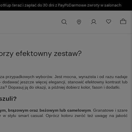
rot
Kup teraz i zapłać do 30 dni z PayPo
Darmowe zwroty w salonach
worzy efektowny zestaw?
za przypadkowych wyborów. Jest mocna, wyrazista i od razu nadaje
 dodawać jeszcze więcej elegancji, stanowić efektowny kontrast lub
a? Dopasuj ją do okazji, a później dobierz kolor, fason i dodatki.
szuli?
onym, brązowym oraz beżowym lub camelowym
. Granatowe i szare
y w stylu smart casual. Oprócz koloru zwróć też uwagę na jakość