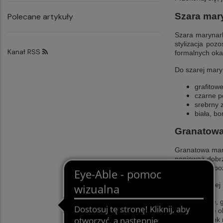
Szara mary
Polecane artykuły
Szara marynar
stylizacja poz
Kanał RSS
formalnych oka
Do szarej maryn
grafitow
czarne p
srebrny 
biała, b
Granatowa
Granatowa ma
ponieważ dobrz
pracy – jeśli p
Do granatowej m
czarne, 
czarne o
zegarek 