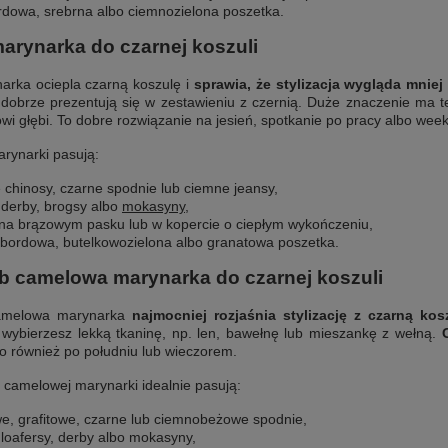
ordowa, srebrna albo ciemnozielona poszetka.
arynarka do czarnej koszuli
rka ociepla czarną koszulę i
sprawia, że stylizacja wygląda mniej 
dobrze prezentują się w zestawieniu z czernią. Duże znaczenie ma t
wi głębi. To dobre rozwiązanie na jesień, spotkanie po pracy albo wee
rynarki pasują:
e chinosy, czarne spodnie lub ciemne jeansy,
derby, brogsy albo
mokasyny
,
na brązowym pasku lub w kopercie o ciepłym wykończeniu,
bordowa, butelkowozielona albo granatowa poszetka.
b camelowa marynarka do czarnej koszuli
amelowa marynarka
najmocniej rozjaśnia stylizację z czarną kos
i wybierzesz lekką tkaninę, np. len, bawełnę lub mieszankę z wełną.
o również po południu lub wieczorem.
 camelowej marynarki idealnie pasują:
e, grafitowe, czarne lub ciemnobeżowe spodnie,
loafersy, derby albo mokasyny,