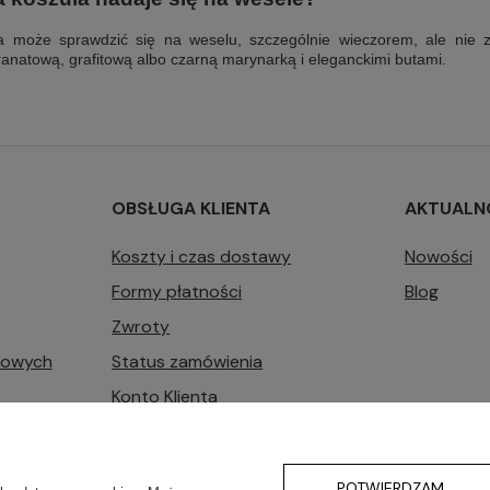
a może sprawdzić się na weselu, szczególnie wieczorem, ale nie za
granatową, grafitową albo czarną marynarką i eleganckimi butami.
OBSŁUGA KLIENTA
AKTUALN
Koszty i czas dostawy
Nowości
Formy płatności
Blog
Zwroty
bowych
Status zamówienia
Konto Klienta
Zarządzaj plikami cookie
POTWIERDZAM