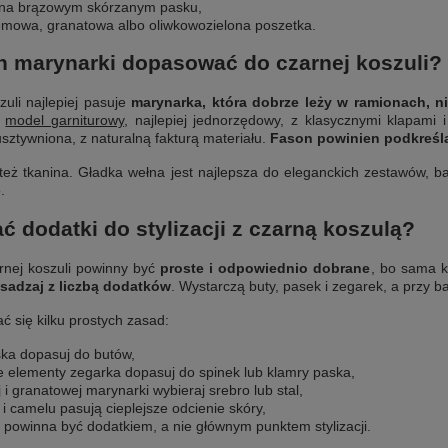
 na brązowym skórzanym pasku,
remowa, granatowa albo oliwkowozielona poszetka.
on marynarki dopasować do czarnej koszuli?
zuli najlepiej pasuje
marynarka, która dobrze leży w ramionach, nie
z
model garniturowy
, najlepiej jednorzędowy, z klasycznymi klapami 
sztywniona, z naturalną fakturą materiału.
Fason powinien podkreśla
eż tkanina. Gładka wełna jest najlepsza do eleganckich zestawów, b
.
ć dodatki do stylizacji z czarną koszulą?
rnej koszuli powinny być
proste i odpowiednio dobrane
, bo sama k
esadzaj z liczbą dodatków
. Wystarczą buty, pasek i zegarek, a przy ba
ać się kilku prostych zasad:
ska dopasuj do butów,
 elementy zegarka dopasuj do spinek lub klamry paska,
 i granatowej marynarki wybieraj srebro lub stal,
i camelu pasują cieplejsze odcienie skóry,
 powinna być dodatkiem, a nie głównym punktem stylizacji.