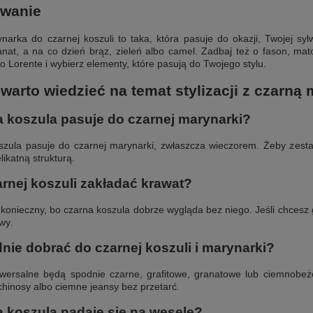
wanie
narka do czarnej koszuli to taka, która pasuje do okazji, Twojej sylw
anat, a na co dzień brąz, zieleń albo camel. Zadbaj też o fason, mato
 Lorente i wybierz elementy, które pasują do Twojego stylu.
warto wiedzieć na temat stylizacji z czarną
a koszula pasuje do czarnej marynarki?
szula pasuje do czarnej marynarki, zwłaszcza wieczorem. Żeby zesta
ikatną strukturą.
rnej koszuli zakładać krawat?
t konieczny, bo czarna koszula dobrze wygląda bez niego. Jeśli chcesz
wy.
nie dobrać do czarnej koszuli i marynarki?
niwersalne będą spodnie czarne, grafitowe, granatowe lub ciemnobe
chinosy albo ciemne jeansy bez przetarć.
 koszula nadaje się na wesele?