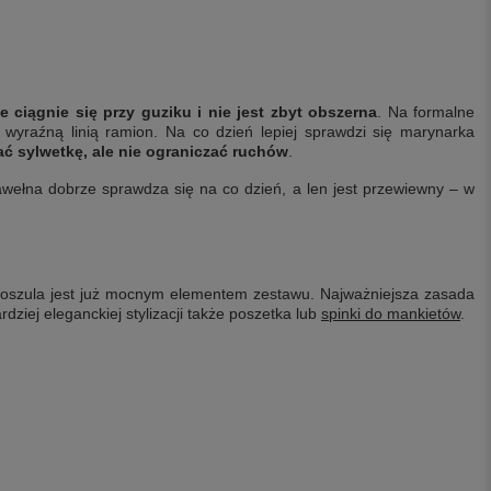
 ciągnie się przy guziku i nie jest zbyt obszerna
. Na formalne
i wyraźną linią ramion. Na co dzień lepiej sprawdzi się marynarka
ć sylwetkę, ale nie ograniczać ruchów
.
awełna dobrze sprawdza się na co dzień, a len jest przewiewny – w
oszula jest już mocnym elementem zestawu. Najważniejsza zasada
rdziej eleganckiej stylizacji także poszetka lub
spinki do mankietów
.