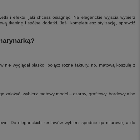
etki i efektu, jaki chcesz osiągnąć. Na eleganckie wyjścia wybierz
wą tkaninę i spójne dodatki. Jeśli kompletujesz stylizację, sprawdź
 marynarką?
w nie wyglądał płasko, połącz różne faktury, np. matową koszulę z
 go założyć, wybierz matowy model – czarny, grafitowy, bordowy albo
żowe. Do eleganckich zestawów wybierz spodnie garniturowe, a do