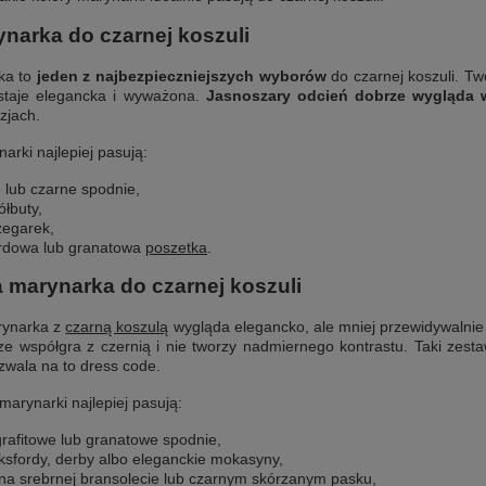
narka do czarnej koszuli
ka to
jeden z najbezpieczniejszych wyborów
do czarnej koszuli. Two
ostaje elegancka i wyważona.
Jasnoszary odcień dobrze wygląda w
zjach.
arki najlepiej pasują:
e lub czarne spodnie,
ółbuty,
zegarek,
ordowa lub granatowa
poszetka
.
 marynarka do czarnej koszuli
rynarka z
czarną koszulą
wygląda elegancko, ale mniej przewidywalnie n
e współgra z czernią i nie tworzy nadmiernego kontrastu. Taki zest
ozwala na to dress code.
arynarki najlepiej pasują:
grafitowe lub granatowe spodnie,
ksfordy, derby albo eleganckie mokasyny,
na srebrnej bransolecie lub czarnym skórzanym pasku,