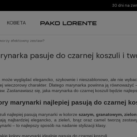
30 dni na zw
KOBIETA
 tworzy efektowny zestaw?
rynarka pasuje do czarnej koszuli i t
 może wyglądać elegancko, szykownie i nieszablonowo, ale nie wybac
dziej wieczorowy charakter. Dlatego marynarka powinna ją równoważyć –
aw. Zastanawiasz się, jaka marynarka do czarnej koszuli będzie najlepsz
ory marynarki najlepiej pasują do czarnej ko
uli najlepiej pasują marynarki w kolorze
szarym, granatowym, ziel
ją najbardziej elegancko, a zieleń, brąz oraz camel tworzą zestaw
arki – to najlepszy sposób na nadanie stylizacji klasy.
jakie kolory marynarki idealnie pasują do czarnej koszuli.