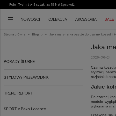
Polo i T-shirt ➤ 3 sztuki za 199 zł
Sprawdź
NOWOŚCI
KOLEKCJA
AKCESORIA
SALE
Strona główna
Blog
Jaka marynarka pasuje do czarnej koszuli i
Jaka ma
2026-06-24
PORADY ŚLUBNE
Czarna koszula
stylizacji bar
STYLOWY PRZEWODNIK
rozjaśniać zest
Jakie kol
TREND REPORT
Do czarnej kosz
modele wygląda
wykonania maryn
SPORT x Pako Lorente
Przekonaj się, 