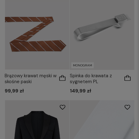
MONOGRAM
Brązowy krawat męski w
Spinka do krawata z
skośne paski
sygnetem PL
41-42/164-170
45-46/164-170
99,99 zł
149,99 zł
41-42/176-182
45-46/176-182
41-42/188-194
43-44/188-194