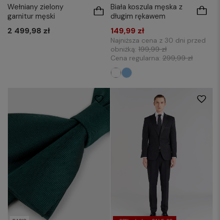
Biała koszula męska z
Wełniany zielony
długim rękawem
garnitur męski
149,99 zł
2 499,98 zł
Najniższa cena z 30 dni przed
obniżką:
199,99 zł
Cena regularna:
299,99 zł