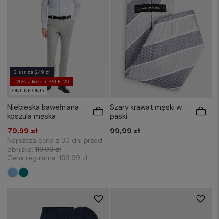
3 szt za 249 zł
-20% z kodem: SALE-20
ONLINE ONLY
Niebieska bawełniana
Szary krawat męski w
koszula męska
paski
79,99 zł
99,99 zł
Najniższa cena z 30 dni przed
obniżką:
119,99 zł
Cena regularna:
199,99 zł