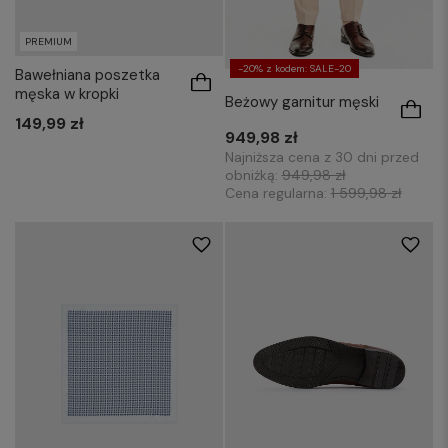
PREMIUM
-20% z kodem: SALE-20
Bawełniana poszetka
męska w kropki
Beżowy garnitur męski
149,99 zł
949,98 zł
Najniższa cena z 30 dni przed
obniżką:
949,98 zł
Cena regularna:
1 599,98 zł
39
40
41
42
43
44