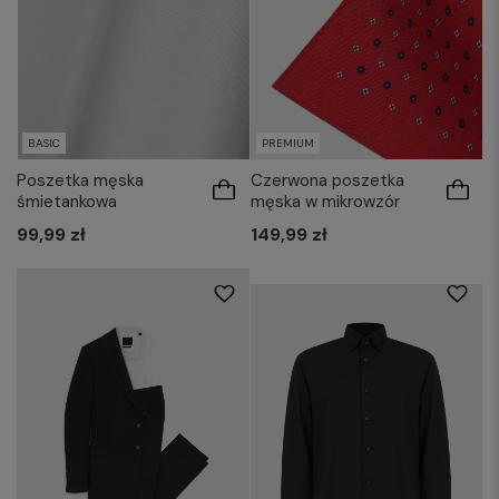
BASIC
PREMIUM
Poszetka męska
Czerwona poszetka
śmietankowa
męska w mikrowzór
41-42/164-170
99,99 zł
149,99 zł
43-44/164-170
45-46/164-170
41-42/176-182
43-44/176-182
45-46/176-182
41-42/188-194
43-44/188-194