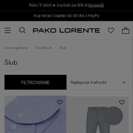
Polo i T-shirt ➤ 3 sztuki za 199 zł
Sprawdź
Kup teraz i zapłać do 30 dni z PayPo
Strona główna
KOLEKCJA
Ślub
Ślub
FILTROWANIE
Najlepsza trafność
41-42/164-170
43-44/164-170
45-46/164-170
41-42/176-182
43-44/176-182
45-46/176-182
41-42/188-194