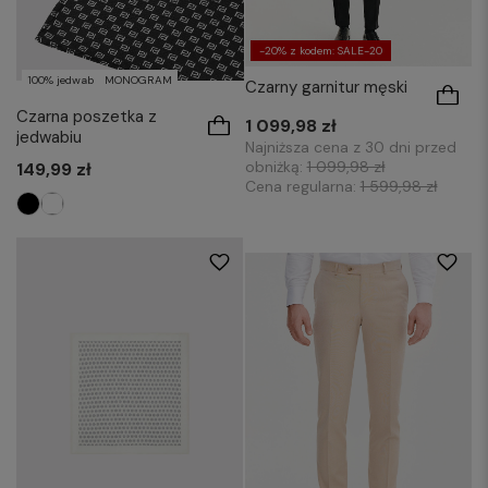
-20% z kodem: SALE-20
100% jedwab
MONOGRAM
Czarny garnitur męski
Czarna poszetka z
1 099,98 zł
jedwabiu
Najniższa cena z 30 dni przed
obniżką:
1 099,98 zł
149,99 zł
Cena regularna:
1 599,98 zł