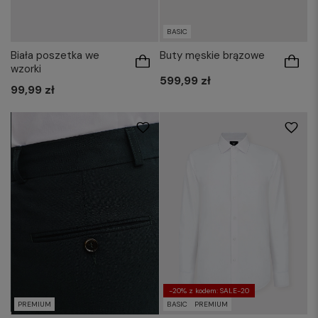
BASIC
Biała poszetka we
Buty męskie brązowe
wzorki
599,99 zł
41-42/164-170
45-46/164-170
99,99 zł
43-44/176-182
45-46/176-182
41-42/188-194
43-44/188-194
45-46/188-194
-20% z kodem: SALE-20
BASIC
PREMIUM
PREMIUM