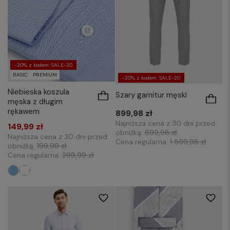
43-44/188-194
45-46/188-194
-20% z kodem: SALE-20
BASIC
PREMIUM
-20% z kodem: SALE-20
Niebieska koszula
Szary garnitur męski
męska z długim
rękawem
899,98 zł
Najniższa cena z 30 dni przed
149,99 zł
obniżką:
899,98 zł
Najniższa cena z 30 dni przed
Cena regularna:
1 599,98 zł
obniżką:
199,99 zł
Cena regularna:
299,99 zł
XL
XXL
3XL