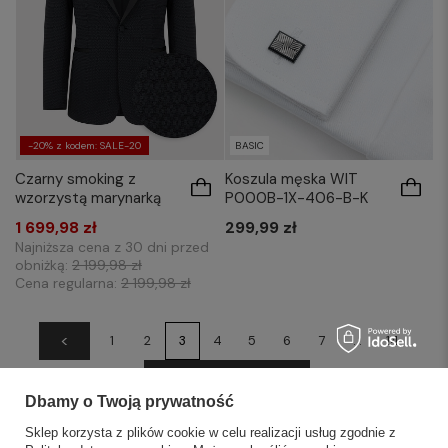
-20% z kodem: SALE-20
BASIC
Czarny smoking z
Koszula męska WIT
wzorzystą marynarką
P000B-1X-406-B-K
1 699,98 zł
299,99 zł
Najniższa cena z 30 dni przed
obniżką:
2 199,98 zł
Cena regularna:
2 199,98 zł
<
1
2
3
4
5
6
7
...
14
Następna strona
Dbamy o Twoją prywatność
Sklep korzysta z plików cookie w celu realizacji usług zgodnie z