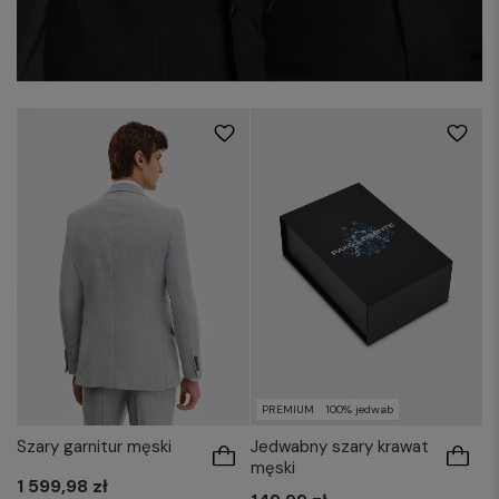
PREMIUM
100% jedwab
Szary garnitur męski
Jedwabny szary krawat
męski
1 599,98 zł