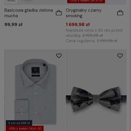
BASIC
-20% z kodem: SALE-20
Basicowa gładka zielona
Oryginalny czarny
mucha
smoking
99,99 zł
1 699,98 zł
Najniższa cena z 30 dni przed
obniżką:
2 199,98 zł
Cena regularna:
2 199,98 zł
S
XL
XXL
3XL
3 szt za 249 zł
-20% z kodem: SALE-20