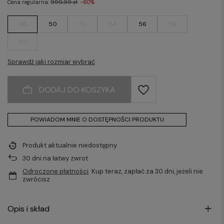
Cena regularna:
999,99 zł
-60%
48
50
52
54
56
58
60
Sprawdź jaki rozmiar wybrać
DODAJ DO KOSZYKA
POWIADOM MNIE O DOSTĘPNOŚCI PRODUKTU
Produkt aktualnie niedostępny
30
dni na łatwy zwrot
Odroczone płatności
. Kup teraz, zapłać za 30 dni, jeżeli nie
zwrócisz
Opis i skład