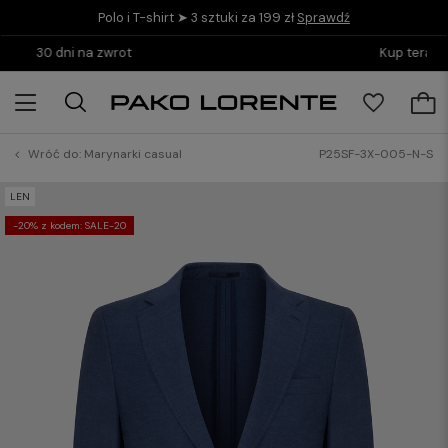
Polo i T-shirt ➤ 3 sztuki za 199 zł
Sprawdź
Kup teraz i zapłać do 30 dni z PayPo
Wróć do:
Marynarki casual
P25SF-3X-005-N-S
LEN
-20% z kodem: SALE-20