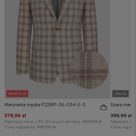
PROMOCJA
OKAZJA
Marynarka męska P22WP-3X-034-E-S
Szara maryn
379,99 zł
399,99 zł
Najniższa cena z 30 dni przed obniżką:
499,99 zł
Najniższa ce
Cena regularna:
999,99 zł
Cena regula