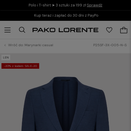
Polo i T-shirt ➤ 3 sztuki za 199 zł
Sprawdź
Kup teraz i zapłać do 30 dni z PayPo
Wróć do:
Marynarki casual
P25SF-3X-005-N-S
LEN
-20% z kodem: SALE-20