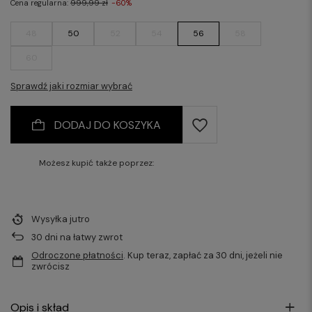
Cena regularna:
999,99 zł
-60%
48
50
52
54
56
58
60
Sprawdź jaki rozmiar wybrać
DODAJ DO KOSZYKA
Możesz kupić także poprzez:
Wysyłka
jutro
30
dni na łatwy zwrot
Odroczone płatności
. Kup teraz, zapłać za 30 dni, jeżeli nie
zwrócisz
Opis i skład