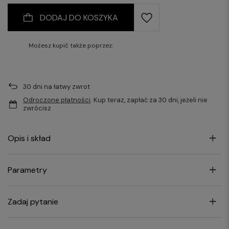
182/54
182/56
182/96
182/100
DODAJ DO KOSZYKA
182/58
182/60
182/104
182/108
Możesz kupić także poprzez:
30
dni na łatwy zwrot
Odroczone płatności
. Kup teraz, zapłać za 30 dni, jeżeli nie
zwrócisz
Opis i skład
Parametry
Zadaj pytanie