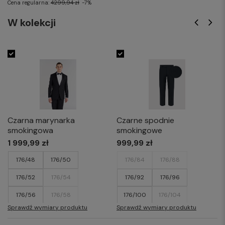
Cena regularna:
4299,94 zł
-7%
W kolekcji
Czarna marynarka
Czarne spodnie
smokingowa
smokingowe
1 999,99 zł
999,99 zł
176/48
176/50
176/84
176/88
176/52
176/54
176/92
176/96
176/56
176/58
176/100
176/104
Sprawdź wymiary produktu
Sprawdź wymiary produktu
182/50
182/52
182/88
182/92