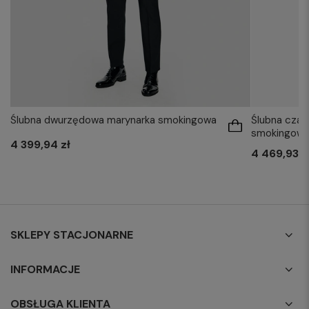
Ślubna dwurzędowa marynarka smokingowa
Ślubna czar
smokingow
4 399,94 zł
4 469,93 z
SKLEPY STACJONARNE
INFORMACJE
OBSŁUGA KLIENTA