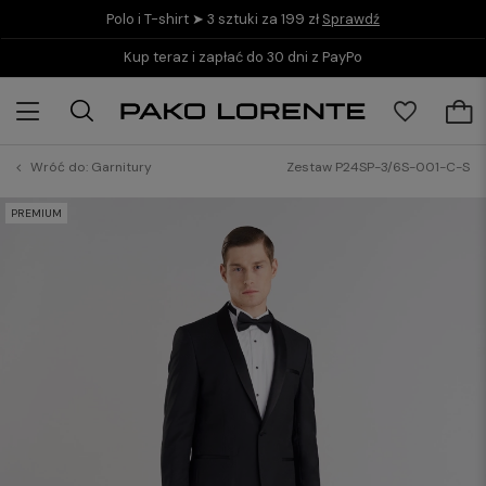
Polo i T-shirt ➤ 3 sztuki za 199 zł
Sprawdź
Kup teraz i zapłać do 30 dni z PayPo
Wróć do:
Garnitury
Zestaw P24SP-3/6S-001-C-S
PREMIUM