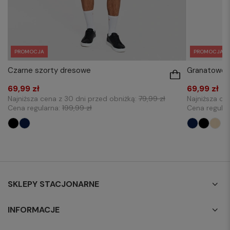
PROMOCJA
PROMOCJA
Czarne szorty dresowe
Granatowe s
69,99 zł
69,99 zł
Najniższa cena z 30 dni przed obniżką:
79,99 zł
Najniższa ce
Cena regularna:
199,99 zł
Cena regula
SKLEPY STACJONARNE
INFORMACJE