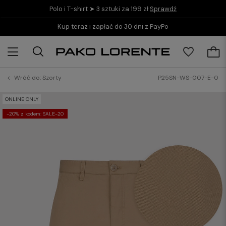
Polo i T-shirt ➤ 3 sztuki za 199 zł
Sprawdź
Kup teraz i zapłać do 30 dni z PayPo
Wróć do:
Szorty
P25SN-WS-007-E-0
ONLINE ONLY
-20% z kodem: SALE-20