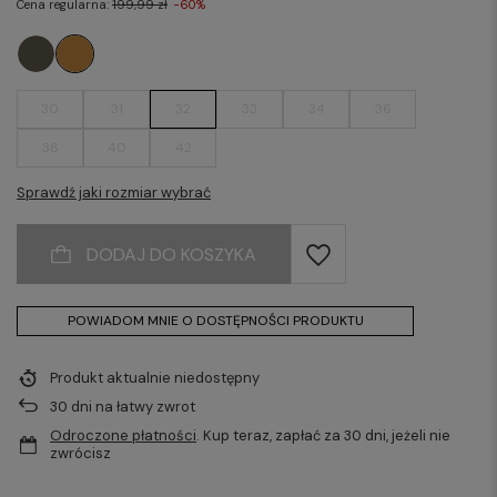
Cena regularna:
199,99 zł
-60%
30
31
32
33
34
36
38
40
42
Sprawdź jaki rozmiar wybrać
DODAJ DO KOSZYKA
POWIADOM MNIE O DOSTĘPNOŚCI PRODUKTU
Produkt aktualnie niedostępny
30
dni na łatwy zwrot
Odroczone płatności
. Kup teraz, zapłać za 30 dni, jeżeli nie
zwrócisz