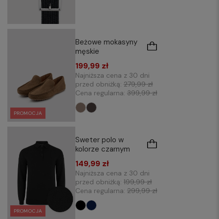
Beżowe mokasyny
męskie
199,99 zł
Najniższa cena z 30 dni
przed obniżką:
279,99 zł
Cena regularna:
399,99 zł
PROMOCJA
Sweter polo w
kolorze czarnym
149,99 zł
Najniższa cena z 30 dni
przed obniżką:
199,99 zł
Cena regularna:
299,99 zł
PROMOCJA