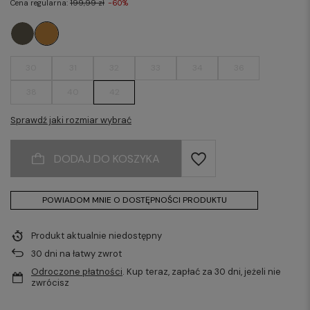
Cena regularna:
199,99 zł
-60%
30
31
32
33
34
36
38
40
42
Sprawdź jaki rozmiar wybrać
DODAJ DO KOSZYKA
POWIADOM MNIE O DOSTĘPNOŚCI PRODUKTU
Produkt aktualnie niedostępny
30
dni na łatwy zwrot
Odroczone płatności
. Kup teraz, zapłać za 30 dni, jeżeli nie
zwrócisz