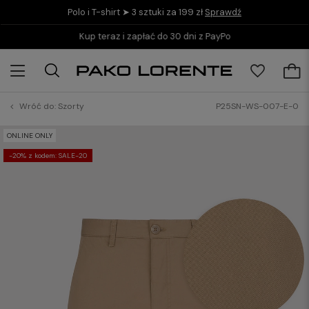
Polo i T-shirt ➤ 3 sztuki za 199 zł
Sprawdź
Kup teraz i zapłać do 30 dni z PayPo
Wróć do:
Szorty
P25SN-WS-007-E-0
ONLINE ONLY
-20% z kodem: SALE-20