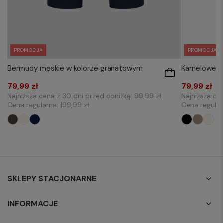
PROMOCJA
PROMOCJA
Bermudy męskie w kolorze granatowym
Kamelowe s
79,99 zł
79,99 zł
Najniższa cena z 30 dni przed obniżką:
99,99 zł
Najniższa ce
Cena regularna:
199,99 zł
Cena regula
SKLEPY STACJONARNE
INFORMACJE