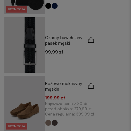
PROMOCJA
Czarny bawełniany
pasek męski
99,99 zł
Beżowe mokasyny
męskie
199,99 zł
Najniższa cena z 30 dni
przed obniżką:
279,99 zł
Cena regularna:
399,99 zł
PROMOCJA