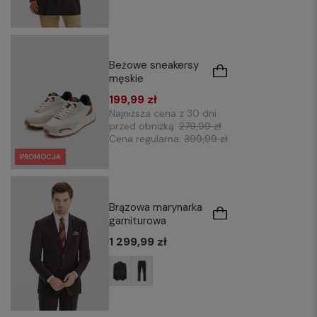
Beżowe sneakersy
męskie
199,99 zł
Najniższa cena z 30 dni
przed obniżką:
279,99 zł
Cena regularna:
399,99 zł
PROMOCJA
Brązowa marynarka
garniturowa
1 299,99 zł