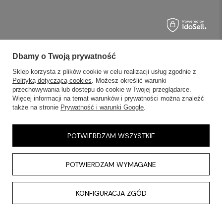
SKLEPY STACJONARNE
Dbamy o Twoją prywatność
Sklep korzysta z plików cookie w celu realizacji usług zgodnie z
INFORMACJE
Polityką dotyczącą cookies
. Możesz określić warunki
przechowywania lub dostępu do cookie w Twojej przeglądarce.
OBSŁUGA KLIENTA
Więcej informacji na temat warunków i prywatności można znaleźć
także na stronie
Prywatność i warunki Google
.
AKTUALNOŚCI
POTWIERDZAM WSZYSTKIE
KONTAKT
POTWIERDZAM WYMAGANE
KONFIGURACJA ZGÓD