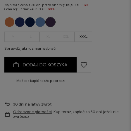
Najniższa cena z 30 dni przed obniżką:
119,99 zł
-16%
Cena regularna:
249,99 zł
-60%
M
L
XL
XXL
XXXL
Sprawdź jaki rozmiar wybrać
DODAJ DO KOSZYKA
Możesz kupić także poprzez:
30
dni na łatwy zwrot
Odroczone płatności
. Kup teraz, zapłać za 30 dni, jeżeli nie
zwrócisz