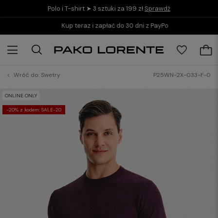
Polo i T-shirt ➤ 3 sztuki za 199 zł
Sprawdź
Kup teraz i zapłać do 30 dni z PayPo
Wróć do:
Swetry
P25WN-2X-033-F-0
ONLINE ONLY
-20% z kodem: SALE-20