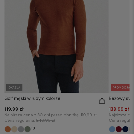
OKAZJA
PROMOCJA
Golf męski w rudym kolorze
Beżowy swe
119,99 zł
139,99 zł
Najniższa cena z 30 dni przed obniżką:
119,99 zł
Najniższa ce
Cena regularna:
249,99 zł
Cena regula
+3