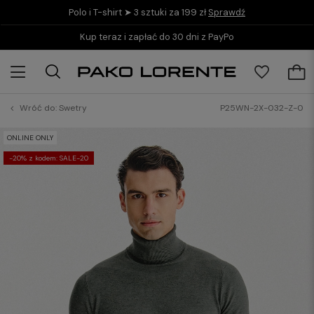
Polo i T-shirt ➤ 3 sztuki za 199 zł
Sprawdź
Kup teraz i zapłać do 30 dni z PayPo
Wróć do:
Swetry
P25WN-2X-032-Z-0
ONLINE ONLY
-20% z kodem: SALE-20