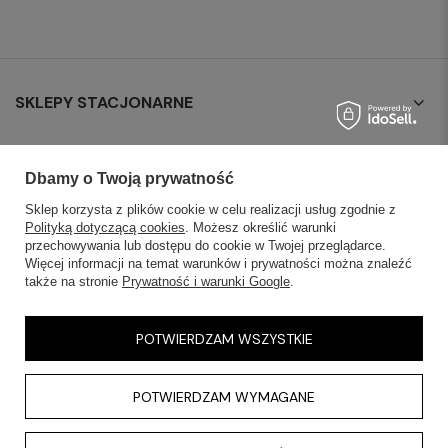
SKLEPY STACJONARNE
INFORMACJE
Dbamy o Twoją prywatność
OBSŁUGA KLIENTA
Sklep korzysta z plików cookie w celu realizacji usług zgodnie z
Polityką dotyczącą cookies
. Możesz określić warunki
przechowywania lub dostępu do cookie w Twojej przeglądarce.
AKTUALNOŚCI
Więcej informacji na temat warunków i prywatności można znaleźć
także na stronie
Prywatność i warunki Google
.
KONTAKT
POTWIERDZAM WSZYSTKIE
POTWIERDZAM WYMAGANE