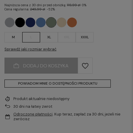
Najniższa cena z 30 dni przed obniżką:
119,99 zł
0%
Cena regularna:
249,99 zł
-52%
M
L
XL
XXL
XXXL
Sprawdź jaki rozmiar wybrać
DODAJ DO KOSZYKA
POWIADOM MNIE O DOSTĘPNOŚCI PRODUKTU
Produkt aktualnie niedostępny
30
dni na łatwy zwrot
Odroczone płatności
. Kup teraz, zapłać za 30 dni, jeżeli nie
zwrócisz