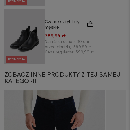
PROMOCJA
Czarne sztyblety
męskie
289,99 zł
Najniższa cena z 30 dni
przed obniżką:
399,99 zł
Cena regularna:
599,99 zł
PROMOCJA
ZOBACZ INNE PRODUKTY Z TEJ SAMEJ
KATEGORII