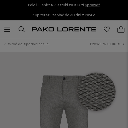
Polo i T-shirt ➤ 3 sztuki za 199 zł
Sprawdź
Kup teraz i zapłać do 30 dni z PayPo
Wróć do:
Spodnie casual
P25WF-WX-016-S-S