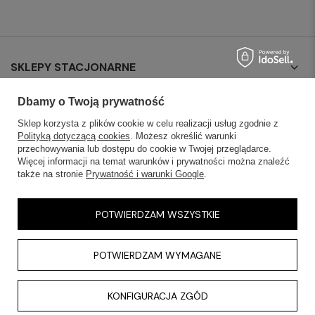
SKLEPY STACJONARNE
INFORMACJE
Dbamy o Twoją prywatność
Sklep korzysta z plików cookie w celu realizacji usług zgodnie z
OBSŁUGA KLIENTA
Polityką dotyczącą cookies
. Możesz określić warunki
przechowywania lub dostępu do cookie w Twojej przeglądarce.
Więcej informacji na temat warunków i prywatności można znaleźć
AKTUALNOŚCI
także na stronie
Prywatność i warunki Google
.
KONTAKT
POTWIERDZAM WSZYSTKIE
POTWIERDZAM WYMAGANE
KONFIGURACJA ZGÓD