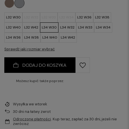
L32 W30
L32 W32
L32 W33
L32 W34
L32 W36
L32 W38
L32 W40
L32 W42
L34 W30
L34 W32
L34 W33
L34 W34
L34 W36
L34 W38
L34 W40
L34 W42
Sprawdź jaki rozmiar wybrać
DODAJ DO KOSZYKA
Możesz kupić także poprzez:
Wysyłka
we wtorek
30
dni na łatwy zwrot
Odroczone płatności
. Kup teraz, zapłać za 30 dni, jeżeli nie
zwrócisz