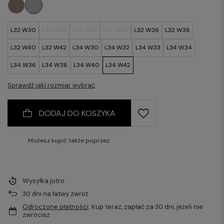
L32 W30
L32 W32
L32 W33
L32 W34
L32 W36
L32 W38
L32 W40
L32 W42
L34 W30
L34 W32
L34 W33
L34 W34
L34 W36
L34 W38
L34 W40
L34 W42
Sprawdź jaki rozmiar wybrać
DODAJ DO KOSZYKA
Możesz kupić także poprzez:
Wysyłka
jutro
30
dni na łatwy zwrot
Odroczone płatności
. Kup teraz, zapłać za 30 dni, jeżeli nie
zwrócisz