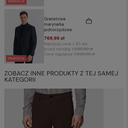
PROMOCJA
Granatowa
marynarka
jednorzędowa
769,99 zł
Najniższa cena z 30 dni
przed obniżką:
1 099,99 zł
Cena regularna:
1 099,99 zł
PROMOCJA
ZOBACZ INNE PRODUKTY Z TEJ SAMEJ
KATEGORII