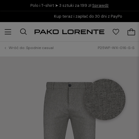
Polo i T-shirt ➤ 3 sztuki za 199 zł
Sprawdź
Kup teraz i zapłać do 30 dni z PayPo
Wróć do:
Spodnie casual
P25WF-WX-016-S-S