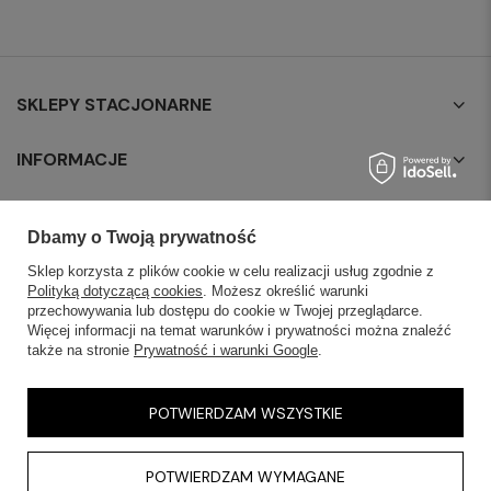
SKLEPY STACJONARNE
INFORMACJE
OBSŁUGA KLIENTA
Dbamy o Twoją prywatność
AKTUALNOŚCI
Sklep korzysta z plików cookie w celu realizacji usług zgodnie z
Polityką dotyczącą cookies
. Możesz określić warunki
przechowywania lub dostępu do cookie w Twojej przeglądarce.
KONTAKT
Więcej informacji na temat warunków i prywatności można znaleźć
także na stronie
Prywatność i warunki Google
.
POTWIERDZAM WSZYSTKIE
POTWIERDZAM WYMAGANE