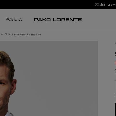
30 dni na zw
KOBIETA
Szara marynarka męska