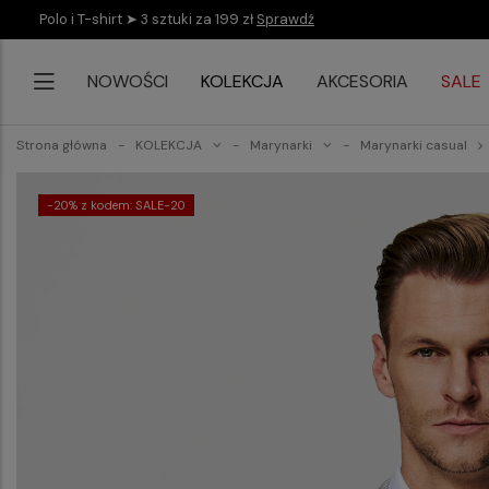
Polo i T-shirt ➤ 3 sztuki za 199 zł
Sprawdź
NOWOŚCI
KOLEKCJA
AKCESORIA
SALE
Strona główna
KOLEKCJA
Marynarki
Marynarki casual
-20% z kodem: SALE-20