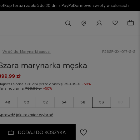
rot
Kup teraz i zapłać do 30 dni z PayPo
Darmowe zwroty w salonach
Wróć do:
Marynarki casual
P26SF-3X-017-S-S
Szara marynarka męska
399,99 zł
Najniższa cena z 30 dni przed obniżką:
799,99 zł
-50%
Cena regularna:
799,99 zł
-50%
48
50
52
54
56
58
60
Sprawdź jaki rozmiar wybrać
DODAJ DO KOSZYKA