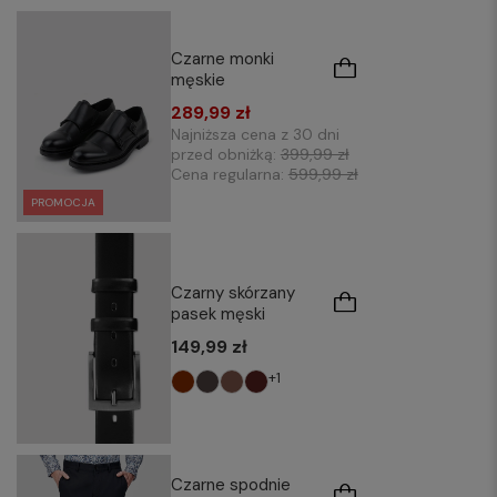
Czarne monki
męskie
289,99 zł
Najniższa cena z 30 dni
przed obniżką:
399,99 zł
Cena regularna:
599,99 zł
PROMOCJA
Czarny skórzany
pasek męski
149,99 zł
+1
Czarne spodnie