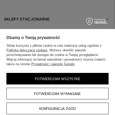
SKLEPY STACJONARNE
INFORMACJE
Dbamy o Twoją prywatność
OBSŁUGA KLIENTA
Sklep korzysta z plików cookie w celu realizacji usług zgodnie z
Polityką dotyczącą cookies
. Możesz określić warunki
przechowywania lub dostępu do cookie w Twojej przeglądarce.
AKTUALNOŚCI
Więcej informacji na temat warunków i prywatności można znaleźć
także na stronie
Prywatność i warunki Google
.
KONTAKT
POTWIERDZAM WSZYSTKIE
POTWIERDZAM WYMAGANE
KONFIGURACJA ZGÓD