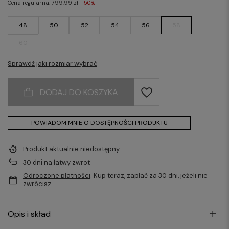
Cena regularna:
799,99 zł
-50%
48
50
52
54
56
58
60
Sprawdź jaki rozmiar wybrać
DODAJ DO KOSZYKA
POWIADOM MNIE O DOSTĘPNOŚCI PRODUKTU
Produkt aktualnie niedostępny
30
dni na łatwy zwrot
Odroczone płatności
. Kup teraz, zapłać za 30 dni, jeżeli nie
zwrócisz
Opis i skład