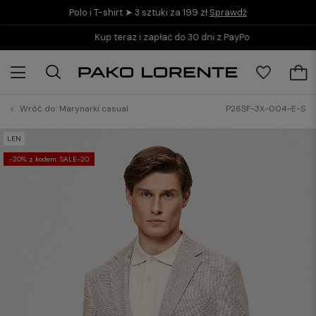
Polo i T-shirt ➤ 3 sztuki za 199 zł
Sprawdź
Kup teraz i zapłać do 30 dni z PayPo
Wróć do:
Marynarki casual
P26SF-3X-004-E-S
LEN
-20% z kodem: SALE-20