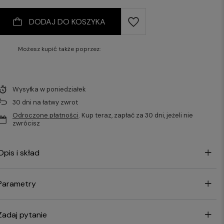
DODAJ DO KOSZYKA
Możesz kupić także poprzez:
Wysyłka
w poniedziałek
30
dni na łatwy zwrot
Odroczone płatności
. Kup teraz, zapłać za 30 dni, jeżeli nie
zwrócisz
Opis i skład
Parametry
Zadaj pytanie