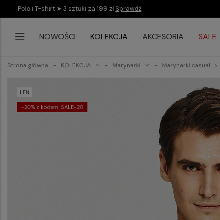
Polo i T-shirt ➤ 3 sztuki za 199 zł
Sprawdź
NOWOŚCI
KOLEKCJA
AKCESORIA
SALE
Strona główna
KOLEKCJA
Marynarki
Marynarki casual
LEN
-20% z kodem: SALE-20