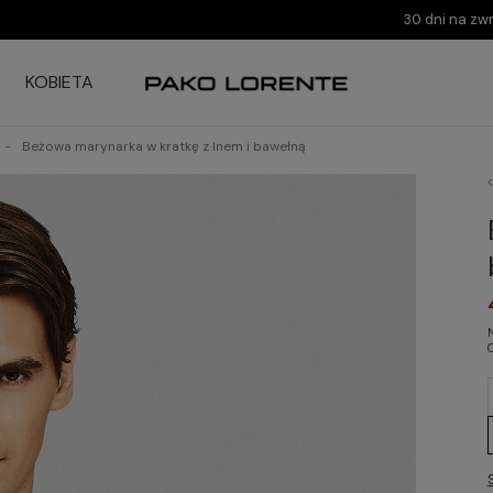
30 dni na zw
KOBIETA
Beżowa marynarka w kratkę z lnem i bawełną