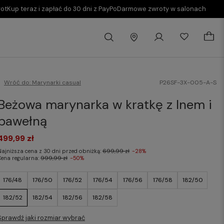
rot
Kup teraz i zapłać do 30 dni z PayPo
Darmowe zwroty w salonach
Wróć do:
Marynarki casual
P26SF-3X-005-A-S
Beżowa marynarka w kratkę z lnem i
bawełną
499,99 zł
Najniższa cena z 30 dni przed obniżką:
699,99 zł
-28%
Cena regularna:
999,99 zł
-50%
176/48
176/50
176/52
176/54
176/56
176/58
182/50
182/52
182/54
182/56
182/58
Sprawdź jaki rozmiar wybrać