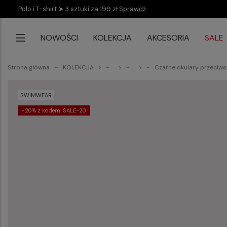
Polo i T-shirt ➤ 3 sztuki za 199 zł
Sprawdź
NOWOŚCI
KOLEKCJA
AKCESORIA
SALE
Strona główna
KOLEKCJA
Czarne okulary przeciws
SWIMWEAR
-20% z kodem: SALE-20