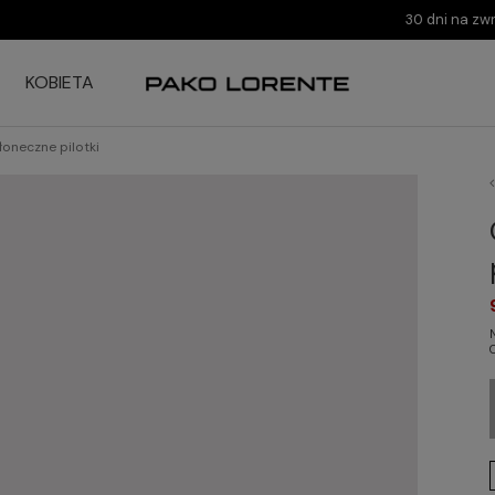
30 dni na zw
KOBIETA
łoneczne pilotki