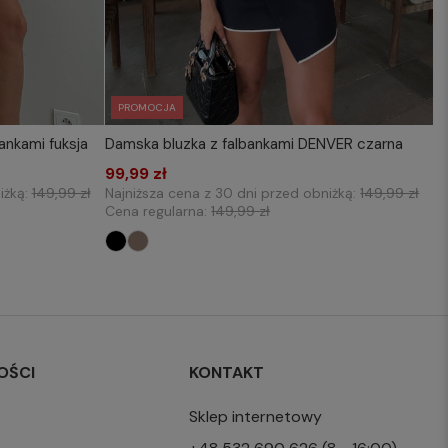
PROMOCJA
ankami fuksja
Damska bluzka z falbankami DENVER czarna
KOSZYKA
WYBIERZ ROZMIAR DO KOSZYKA
99,99 zł
one size
iżką:
149,99 zł
Najniższa cena z 30 dni przed obniżką:
149,99 zł
Cena regularna:
149,99 zł
OŚCI
KONTAKT
Sklep internetowy