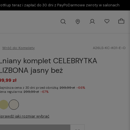
rot
Kup teraz i zapłać do 30 dni z PayPo
Darmowe zwroty w salonach
Wróć do:
Komplety
A26LS-KC-K01-E-O
Lniany komplet CELEBRYTKA
LIZBONA jasny beż
99,99 zł
Najniższa cena z 30 dni przed obniżką:
299,99 zł
-66%
Cena regularna:
299,99 zł
-67%
Sprawdź jaki rozmiar wybrać