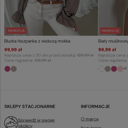
PROMOCJA
PROMOCJA
Bluzka hiszpanka z wiskozą mokka
Biały muślinow
WYBIERZ ROZMIAR DO KOSZYKA
WYB
99,99 zł
one size
99,99 zł
Najniższa cena z 30 dni przed obniżką:
129,99 zł
Najniższa cena 
Cena regularna:
129,99 zł
Cena regularna
+1
SKLEPY STACJONARNE
INFORMACJE
O marce
Sprawdź w swojej
okolicy