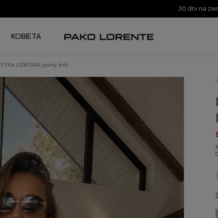
30 dni na zw
KOBIETA
YTKA LIZBONA jasny beż