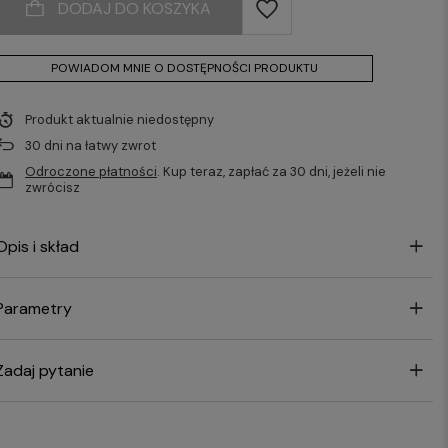
DODAJ DO KOSZYKA
POWIADOM MNIE O DOSTĘPNOŚCI PRODUKTU
Produkt aktualnie niedostępny
30
dni na łatwy zwrot
Odroczone płatności
. Kup teraz, zapłać za 30 dni, jeżeli nie
zwrócisz
Opis i skład
Parametry
Zadaj pytanie