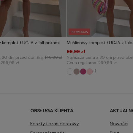
PROMOCJA
y komplet ŁUCJA z falbankami
Muślinowy komplet ŁUCJA z falb
IERZ ROZMIAR DO KOSZYKA
WYBIERZ ROZMIAR DO 
one size
99,99 zł
one size
z 30 dni przed obniżką:
149,99 zł
Najniższa cena z 30 dni przed obn
:
299,99 zł
Cena regularna:
299,99 zł
+1
OBSŁUGA KLIENTA
AKTUALN
Koszty i czas dostawy
Nowości