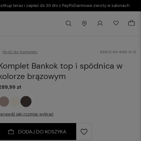
rot
Kup teraz i zapłać do 30 dni z PayPo
Darmowe zwroty w salonach
Wróć do:
Komplety
A26LS-KA-K48-A-O
Komplet Bankok top i spódnica w
kolorze brązowym
289,99 zł
Sprawdź jaki rozmiar wybrać
DODAJ DO KOSZYKA