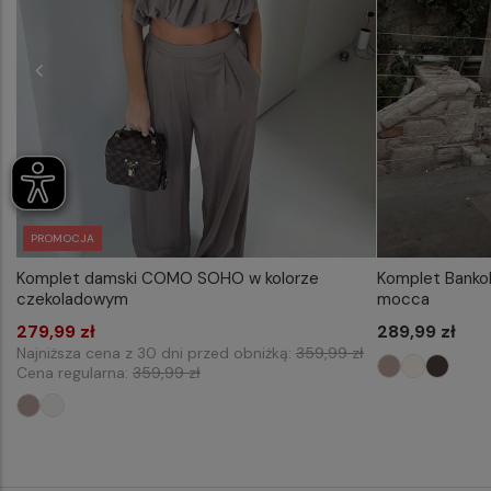
PROMOCJA
Komplet damski COMO SOHO w kolorze
Komplet Bankok
WYBIERZ ROZMIAR DO KOSZYKA
WYB
czekoladowym
mocca
one size
279,99 zł
289,99 zł
Najniższa cena z 30 dni przed obniżką:
359,99 zł
Cena regularna:
359,99 zł