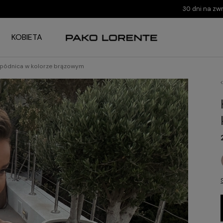
30 dni na zw
KOBIETA
spódnica w kolorze brązowym