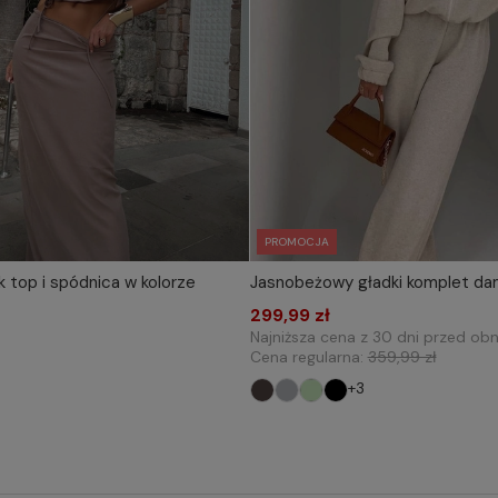
PROMOCJA
 top i spódnica w kolorze
Jasnobeżowy gładki komplet dam
IERZ ROZMIAR DO KOSZYKA
WYBIERZ ROZMIAR DO 
one size
299,99 zł
one size
Najniższa cena z 30 dni przed obn
Cena regularna:
359,99 zł
+3