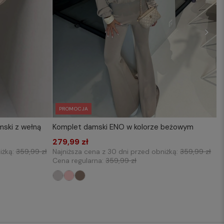
PROMOCJA
ski z wełną
Komplet damski ENO w kolorze beżowym
KOSZYKA
WYBIERZ ROZMIAR DO KOSZYKA
279,99 zł
one size
iżką:
359,99 zł
Najniższa cena z 30 dni przed obniżką:
359,99 zł
Cena regularna:
359,99 zł