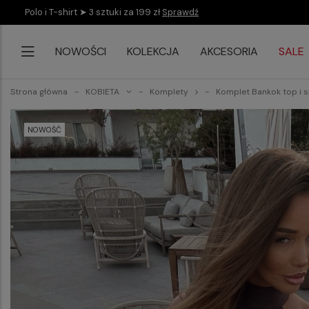
Polo i T-shirt ➤ 3 sztuki za 199 zł
Sprawdź
NOWOŚCI
KOLEKCJA
AKCESORIA
SALE
Strona główna
KOBIETA
Komplety
Komplet Bankok top i 
NOWOŚĆ