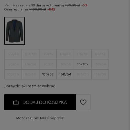
Najniższa cena z 30 dni przed obniżką:
199,99 zł
-5%
Cena regularna:
1 199,99 zł
-84%
170/48
170/50
170/52
176/48
176/50
176/52
176/54
176/56
176/58
182/50
182/52
182/54
182/56
182/58
188/52
188/54
188/56
188/58
Sprawdź jaki rozmiar wybrać
DODAJ DO KOSZYKA
Możesz kupić także poprzez: