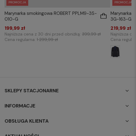
PROMOCJA
PROMOCJA
Marynarka smokingowa ROBERT PPLM9-3S-
Marynarka 
010-G
3G-163-G
199,99 zł
219,99 zł
Najniższa cena z 30 dni przed obniżką:
399,99 zł
Najniższa ce
Cena regularna:
1 299,99 zł
Cena regula
SKLEPY STACJONARNE
INFORMACJE
OBSŁUGA KLIENTA