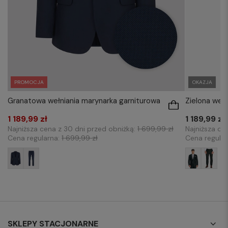
PROMOCJA
OKAZJA
Granatowa wełniania marynarka garniturowa
Zielona weł
1 189,99 zł
1 189,99 zł
Najniższa cena z 30 dni przed obniżką:
1 699,99 zł
Najniższa ce
Cena regularna:
1 699,99 zł
Cena regula
SKLEPY STACJONARNE