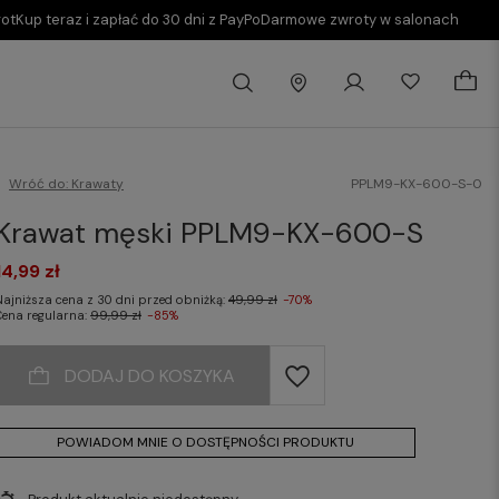
rot
Kup teraz i zapłać do 30 dni z PayPo
Darmowe zwroty w salonach
Wróć do:
Krawaty
PPLM9-KX-600-S-0
Krawat męski PPLM9-KX-600-S
14,99 zł
Najniższa cena z 30 dni przed obniżką:
49,99 zł
-70%
Cena regularna:
99,99 zł
-85%
DODAJ DO KOSZYKA
POWIADOM MNIE O DOSTĘPNOŚCI PRODUKTU