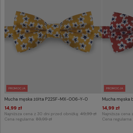
PROMOCJA
PROMOCJA
Mucha męska żółta P22SF-MX-006-Y-0
Mucha męska 
WYBIERZ ROZMIAR DO KOSZYKA
WYB
14,99 zł
one size
14,99 zł
Najniższa cena z 30 dni przed obniżką:
49,99 zł
Najniższa cena 
Cena regularna:
89,99 zł
Cena regularna