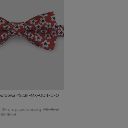
bordowa P22SF-MX-004-D-0
IERZ ROZMIAR DO KOSZYKA
one size
z 30 dni przed obniżką:
49,99 zł
:
89,99 zł