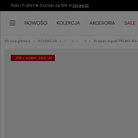
Polo i T-shirt ➤ 3 sztuki za 199 zł
Sprawdź
NOWOŚCI
KOLEKCJA
AKCESORIA
SALE
Strona główna
KOLEKCJA
Krawat męski PPLM9-KX
-20% z kodem: SALE-20