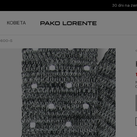
30 dni na zw
KOBIETA
-600-S