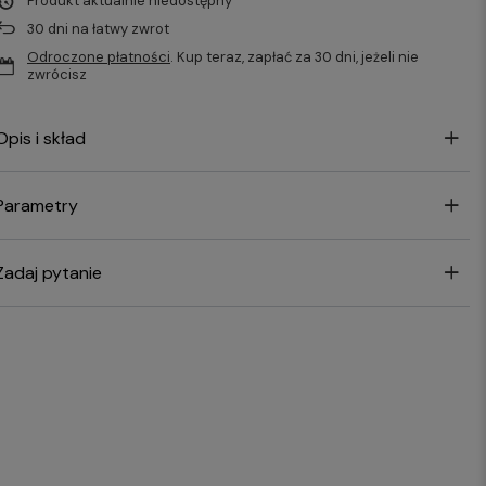
Produkt aktualnie niedostępny
30
dni na łatwy zwrot
Odroczone płatności
. Kup teraz, zapłać za 30 dni, jeżeli nie
zwrócisz
Opis i skład
Parametry
Zadaj pytanie