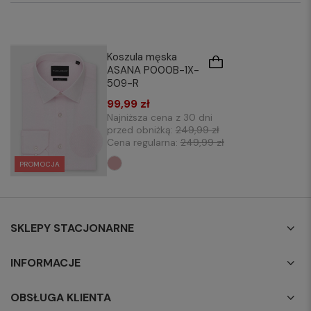
Koszula męska
ASANA P000B-1X-
509-R
99,99 zł
Najniższa cena z 30 dni
przed obniżką:
249,99 zł
Cena regularna:
249,99 zł
PROMOCJA
SKLEPY STACJONARNE
INFORMACJE
OBSŁUGA KLIENTA