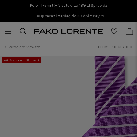
Polo i T-shirt ➤ 3 sztuki za 199 zł
Sprawdź
Kup teraz i zapłać do 30 dni z PayPo
Wróć do:
Krawaty
PPLM9-KX-616-X-0
-20% z kodem: SALE-20