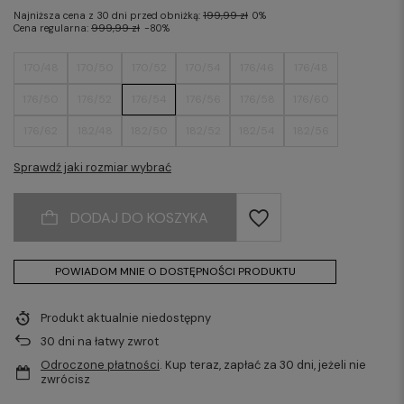
Najniższa cena z 30 dni przed obniżką:
199,99 zł
0%
Cena regularna:
999,99 zł
-80%
170/48
170/50
170/52
170/54
176/46
176/48
176/50
176/52
176/54
176/56
176/58
176/60
176/62
182/48
182/50
182/52
182/54
182/56
182/58
182/60
188/48
188/52
188/54
188/56
Sprawdź jaki rozmiar wybrać
188/58
188/60
DODAJ DO KOSZYKA
POWIADOM MNIE O DOSTĘPNOŚCI PRODUKTU
Produkt aktualnie niedostępny
30
dni na łatwy zwrot
Odroczone płatności
. Kup teraz, zapłać za 30 dni, jeżeli nie
zwrócisz