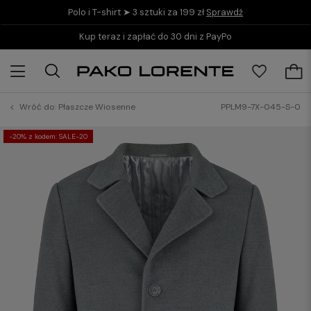
Polo i T-shirt ➤ 3 sztuki za 199 zł
Sprawdź
Kup teraz i zapłać do 30 dni z PayPo
Wróć do:
Płaszcze Wiosenne
PPLM9-7X-045-S-0
-20% z kodem: SALE-20