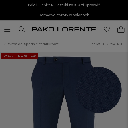
Polo i T-shirt ➤ 3 sztuki za 199 zł
Sprawdź
Darmowe zwroty w salonach
Wróć do:
Spodnie garniturowe
PPLM9-6G-214-N-0
-20% z kodem: SALE-20