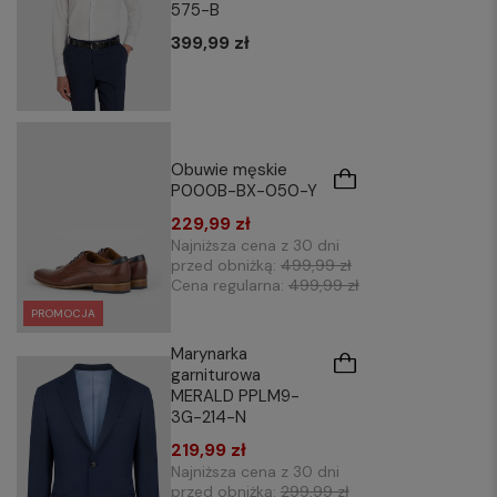
575-B
399,99 zł
Obuwie męskie
P000B-BX-050-Y
229,99 zł
Najniższa cena z 30 dni
przed obniżką:
499,99 zł
Cena regularna:
499,99 zł
PROMOCJA
Marynarka
garniturowa
MERALD PPLM9-
3G-214-N
219,99 zł
Najniższa cena z 30 dni
przed obniżką:
299,99 zł