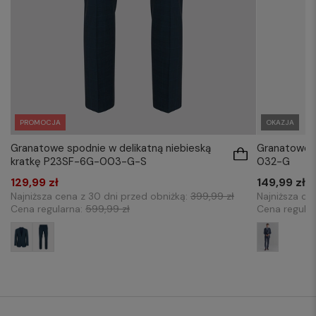
PROMOCJA
OKAZJA
Granatowe spodnie w delikatną niebieską
Granatowe 
kratkę P23SF-6G-003-G-S
032-G
129,99 zł
149,99 zł
Najniższa cena z 30 dni przed obniżką:
399,99 zł
Najniższa ce
Cena regularna:
599,99 zł
Cena regula