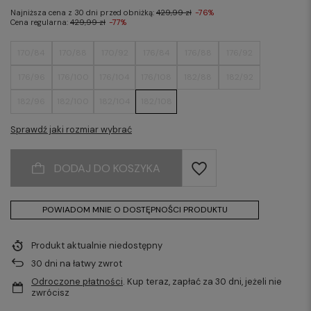
Najniższa cena z 30 dni przed obniżką:
429,99 zł
-76%
Cena regularna:
429,99 zł
-77%
170/84
170/88
170/92
176/84
176/88
176/92
176/96
176/100
176/104
176/108
182/88
182/92
182/96
182/100
182/104
182/108
Sprawdź jaki rozmiar wybrać
DODAJ DO KOSZYKA
POWIADOM MNIE O DOSTĘPNOŚCI PRODUKTU
Produkt aktualnie niedostępny
30
dni na łatwy zwrot
Odroczone płatności
. Kup teraz, zapłać za 30 dni, jeżeli nie
zwrócisz