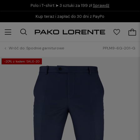
Polo i T-shirt ➤ 3 sztuki za 199 zł
Sprawdź
Kup teraz i zapłać do 30 dni z PayPo
Wróć do:
Spodnie garniturowe
PPLM9-6G-201-G
-20% z kodem: SALE-20