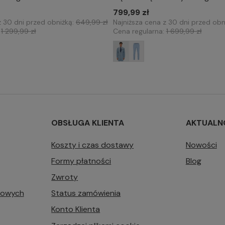
176/52
176/54
176/56
799,99 zł
176/50
176/52
176/54
z 30 dni przed obniżką:
649,99 zł
Najniższa cena z 30 dni przed obn
182/52
182/54
182/56
182/52
182/56
18
:
1 299,99 zł
Cena regularna:
1 699,99 zł
182/58
OBSŁUGA KLIENTA
AKTUALN
Koszty i czas dostawy
Nowości
Formy płatności
Blog
Zwroty
bowych
Status zamówienia
Konto Klienta