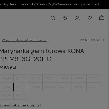
rot
Kup teraz i zapłać do 30 dni z PayPo
Darmowe zwroty w salonach
Wróć do:
Marynarki garniturowe
PPLM9-3G-201-G
Marynarka garniturowa KONA
PPLM9-3G-201-G
749,99 zł
170/48
170/50
170/52
176/48
176/50
176/52
176/54
176/56
176/58
176/60
182/50
182/52
182/54
182/56
182/58
182/60
Sprawdź jaki rozmiar wybrać