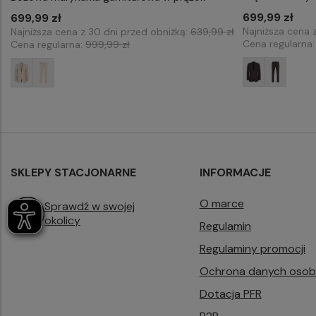
699,99 zł
176/50
699,99 zł
176/48
176/50
182/50
182/52
Najniższa cena 
Najniższa cena z 30 dni przed obniżką:
639,99 zł
182/50
182/54
Cena regularna
Cena regularna:
999,99 zł
SKLEPY STACJONARNE
INFORMACJE
O marce
Sprawdź w swojej
okolicy
Regulamin
Regulaminy promocji
Ochrona danych oso
Dotacja PFR