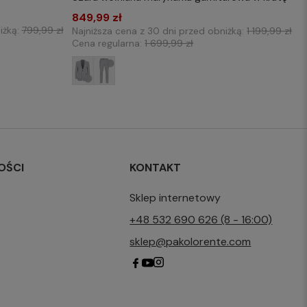
176/58
849,99 zł
176/48
176/50
176/60
182/48
iżką:
799,99 zł
Najniższa cena z 30 dni przed obniżką:
1 199,99 zł
2/58
182/50
182/52
182/54
182/56
Cena regularna:
1 699,99 zł
188/50
188/52
188/54
188/56
188/58
OŚCI
KONTAKT
Sklep internetowy
+48 532 690 626 (8 - 16:00)
sklep@pakolorente.com