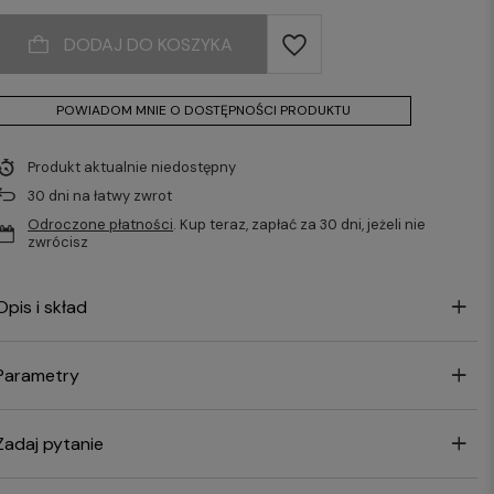
DODAJ DO KOSZYKA
POWIADOM MNIE O DOSTĘPNOŚCI PRODUKTU
Produkt aktualnie niedostępny
30
dni na łatwy zwrot
Odroczone płatności
. Kup teraz, zapłać za 30 dni, jeżeli nie
zwrócisz
Opis i skład
Parametry
Zadaj pytanie