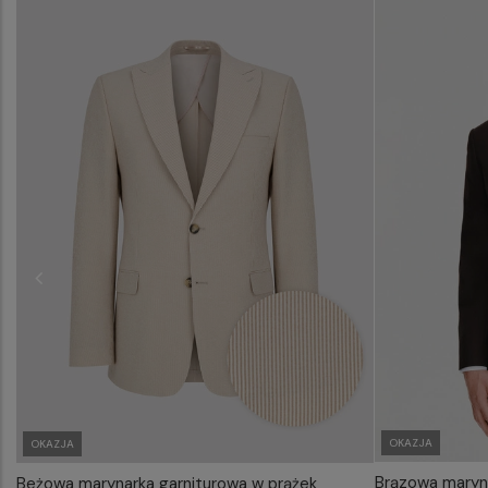
OKAZJA
OKAZJA
Brązowa maryn
Beżowa marynarka garniturowa w prążek
WYB
WYBIERZ ROZMIAR DO KOSZYKA