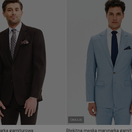
OKAZJA
arka garniturowa
Błękitna męska marynarka garni
IERZ ROZMIAR DO KOSZYKA
WYBIERZ ROZMIAR DO 