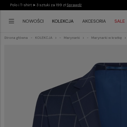
Polo i T-shirt ➤ 3 sztuki za 199 zł
Sprawdź
NOWOŚCI
KOLEKCJA
AKCESORIA
SALE
Strona główna
KOLEKCJA
Marynarki
Marynarki w kratkę