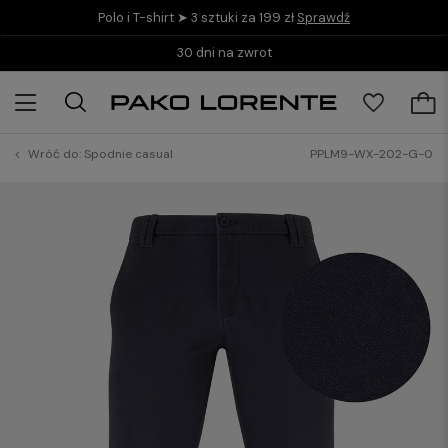
Polo i T-shirt ➤ 3 sztuki za 199 zł
Sprawdź
30 dni na zwrot
Wróć do:
Spodnie casual
PPLM9-WX-202-G-0