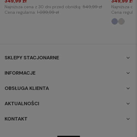
349,99 zł
349,99 zł
Najniższa cena z 30 dni przed obniżką:
549,99 zł
Najniższa ce
Cena regularna:
1 099,99 zł
Cena regula
SKLEPY STACJONARNE
INFORMACJE
OBSŁUGA KLIENTA
AKTUALNOŚCI
KONTAKT