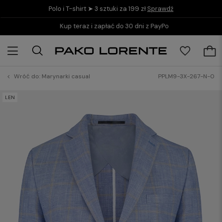
Polo i T-shirt ➤ 3 sztuki za 199 zł
Sprawdź
Kup teraz i zapłać do 30 dni z PayPo
Wróć do:
Marynarki casual
PPLM9-3X-267-N-0
LEN