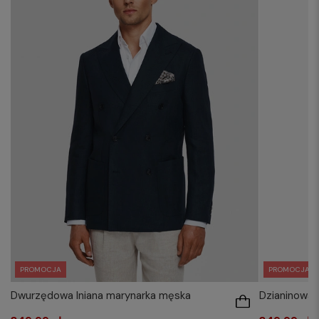
PROMOCJA
PROMOCJA
Dwurzędowa lniana marynarka męska
Dzianinowa 