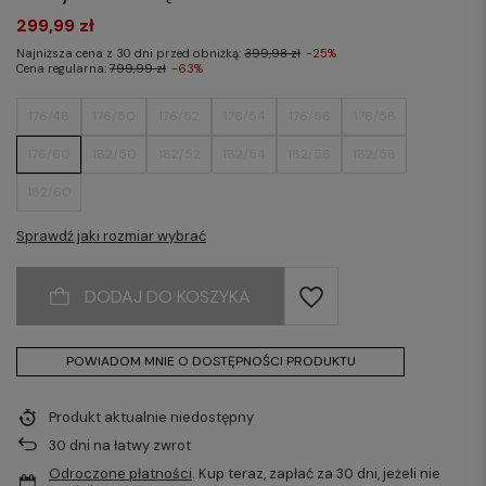
299,99 zł
Najniższa cena z 30 dni przed obniżką:
399,98 zł
-25%
Cena regularna:
799,99 zł
-63%
176/48
176/50
176/52
176/54
176/56
176/58
176/60
182/50
182/52
182/54
182/56
182/58
182/60
Sprawdź jaki rozmiar wybrać
DODAJ DO KOSZYKA
POWIADOM MNIE O DOSTĘPNOŚCI PRODUKTU
Produkt aktualnie niedostępny
30
dni na łatwy zwrot
Odroczone płatności
. Kup teraz, zapłać za 30 dni, jeżeli nie