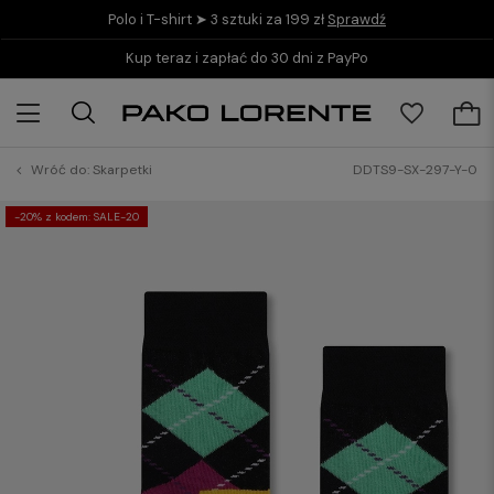
Polo i T-shirt ➤ 3 sztuki za 199 zł
Sprawdź
Kup teraz i zapłać do 30 dni z PayPo
Wróć do:
Skarpetki
DDTS9-SX-297-Y-0
-20% z kodem: SALE-20