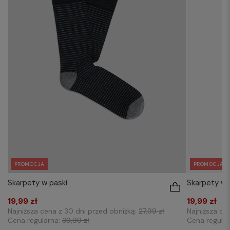
PROMOCJA
PROMOCJA
Skarpety w paski
Skarpety w
19,99 zł
19,99 zł
Najniższa cena z 30 dni przed obniżką:
27,99 zł
Najniższa ce
Cena regularna:
39,99 zł
Cena regula