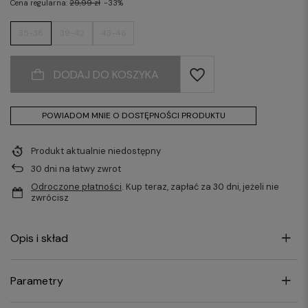
Cena regularna:
29,99 zł
-33%
35-38
39-42
43-46
DODAJ DO KOSZYKA
POWIADOM MNIE O DOSTĘPNOŚCI PRODUKTU
Produkt aktualnie niedostępny
30
dni na łatwy zwrot
Odroczone płatności
. Kup teraz, zapłać za 30 dni, jeżeli nie
zwrócisz
Opis i skład
Parametry