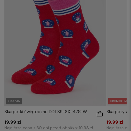
OKAZJA
PROMOCJA
Skarpetki świąteczne DDTS9-SX-478-W
Skarpety w
19,99 zł
19,99 zł
Najniższa cena z 30 dni przed obniżką:
19,98 zł
Najniższa ce