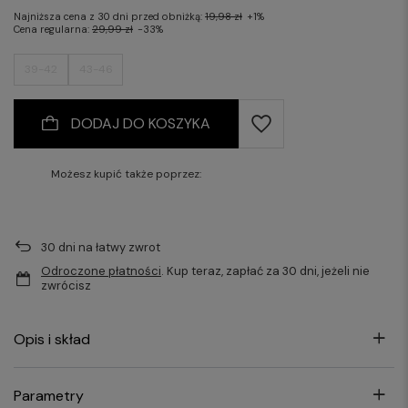
Najniższa cena z 30 dni przed obniżką:
19,98 zł
+1%
Cena regularna:
29,99 zł
-33%
39-42
43-46
DODAJ DO KOSZYKA
Możesz kupić także poprzez:
30
dni na łatwy zwrot
Odroczone płatności
. Kup teraz, zapłać za 30 dni, jeżeli nie
zwrócisz
Opis i skład
Parametry