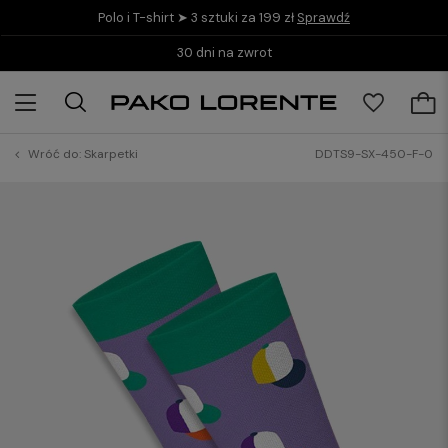
Polo i T-shirt ➤ 3 sztuki za 199 zł
Sprawdź
30 dni na zwrot
Wróć do:
Skarpetki
DDTS9-SX-450-F-0