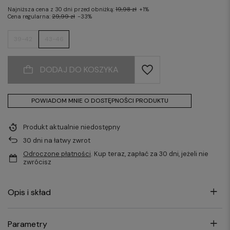
Najniższa cena z 30 dni przed obniżką:
19,98 zł
+1%
Cena regularna:
29,99 zł
-33%
39-42
43-46
DODAJ DO KOSZYKA
POWIADOM MNIE O DOSTĘPNOŚCI PRODUKTU
Produkt aktualnie niedostępny
30
dni na łatwy zwrot
Odroczone płatności
. Kup teraz, zapłać za 30 dni, jeżeli nie
zwrócisz
Opis i skład
Parametry