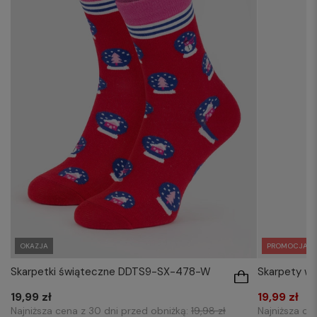
OKAZJA
PROMOCJA
Skarpetki świąteczne DDTS9-SX-478-W
Skarpety w
19,99 zł
19,99 zł
Najniższa cena z 30 dni przed obniżką:
19,98 zł
Najniższa ce