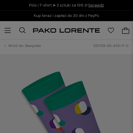
Polo i T-shirt ➤ 3 sztuki za 199 zł
Sprawdź
Kup teraz i zapłać do 30 dni z PayPo
Wróć do:
Skarpetki
DDTS9-SX-450-F-0