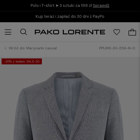
Polo i T-shirt ➤ 3 sztuki za 199 zł
Sprawdź
Kup teraz i zapłać do 30 dni z PayPo
Wróć do:
Marynarki casual
PPLM9-3X-256-N-0
-20% z kodem: SALE-20