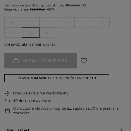
Najniższa cena z 30 dni przed obniżką:
199,99 zł
0%
Cena regularna:
499,99 zł
-60%
48
50
52
54
56
58
60
62
64
Sprawdź jaki rozmiar wybrać
DODAJ DO KOSZYKA
POWIADOM MNIE O DOSTĘPNOŚCI PRODUKTU
Produkt aktualnie niedostępny
30
dni na łatwy zwrot
Odroczone płatności
. Kup teraz, zapłać za 30 dni, jeżeli nie
zwrócisz
Opis i skład