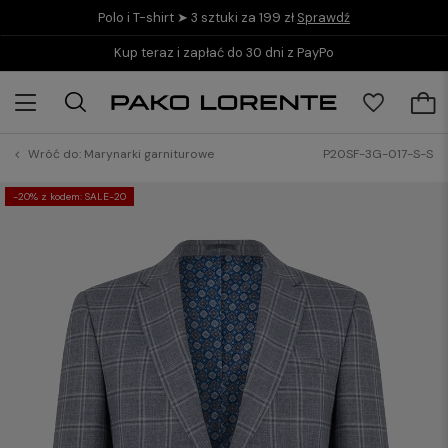
Polo i T-shirt ➤ 3 sztuki za 199 zł
Sprawdź
Kup teraz i zapłać do 30 dni z PayPo
Wróć do:
Marynarki garniturowe
P20SF-3G-017-S-S
-20% z kodem: SALE-20