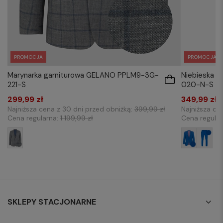
PROMOCJA
PROMOCJA
Marynarka garniturowa GELANO PPLM9-3G-
Niebieska m
221-S
020-N-S
299,99 zł
349,99 zł
Najniższa cena z 30 dni przed obniżką:
399,99 zł
Najniższa ce
Cena regularna:
1 199,99 zł
Cena regula
SKLEPY STACJONARNE