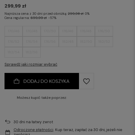
299,99 zł
Najniższa cena z 30 dni przed obniżką:
299,98 zł
0%
Cena regularna:
699,99 zł
-57%
170/46
170/48
170/50
176/46
176/48
176/50
176/52
176/54
176/56
182/48
182/50
182/52
182/54
182/56
Sprawdź jaki rozmiar wybrać
DODAJ DO KOSZYKA
Możesz kupić także poprzez:
30
dni na łatwy zwrot
Odroczone płatności
. Kup teraz, zapłać za 30 dni, jeżeli nie
zwrócisz