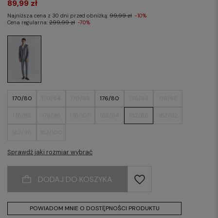
89,99 zł
Najniższa cena z 30 dni przed obniżką:
99,99 zł
-10%
Cena regularna:
299,99 zł
-70%
170/80
170/84
170/88
176/80
176/84
176/88
176/92
176/96
176/100
182/84
182/88
182/92
182/96
182/100
Sprawdź jaki rozmiar wybrać
DODAJ DO KOSZYKA
POWIADOM MNIE O DOSTĘPNOŚCI PRODUKTU