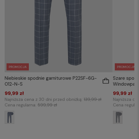
PROMOCJA
PROMOCJA
Niebieskie spodnie garniturowe P22SF-6G-
Szare spodn
012-N-S
Windowpan
99,99 zł
99,99 zł
Najniższa cena z 30 dni przed obniżką:
139,99 zł
Najniższa ce
Cena regularna:
599,99 zł
Cena regula