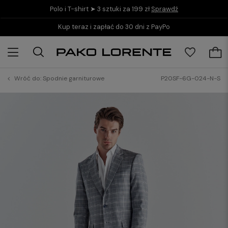
Polo i T-shirt ➤ 3 sztuki za 199 zł
Sprawdź
Kup teraz i zapłać do 30 dni z PayPo
Wróć do:
Spodnie garniturowe
P20SF-6G-024-N-S