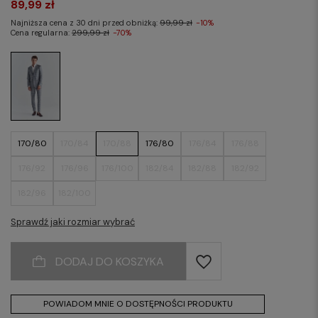
89,99 zł
Najniższa cena z 30 dni przed obniżką:
99,99 zł
-10%
Cena regularna:
299,99 zł
-70%
170/80
170/84
170/88
176/80
176/84
176/88
176/92
176/96
176/100
182/84
182/88
182/92
182/96
182/100
Sprawdź jaki rozmiar wybrać
DODAJ DO KOSZYKA
POWIADOM MNIE O DOSTĘPNOŚCI PRODUKTU