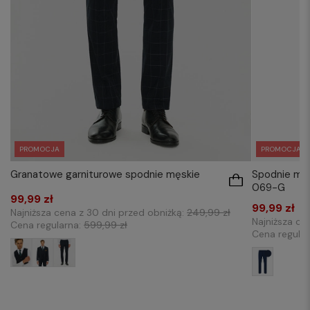
PROMOCJA
PROMOCJA
Granatowe garniturowe spodnie męskie
Spodnie mę
069-G
99,99 zł
99,99 zł
Najniższa cena z 30 dni przed obniżką:
249,99 zł
Najniższa ce
Cena regularna:
599,99 zł
Cena regula