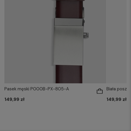
Pasek męski P000B-PX-805-A
Biała posze
149,99 zł
149,99 zł