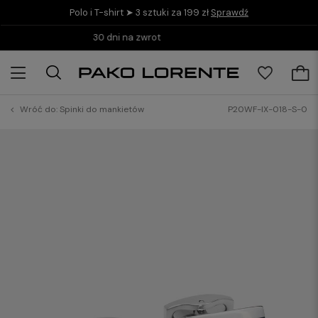
Polo i T-shirt ➤ 3 sztuki za 199 zł
Sprawdź
Kup teraz i zapłać do 30 dni z PayPo
Wróć do:
Spinki do mankietów
P20WF-IX-018-S-0