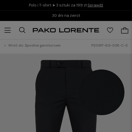
Polo i T-shirt ➤ 3 sztuki za 199 zł
Sprawdź
30 dni na zwrot
Wróć do:
Spodnie garniturowe
P20WF-6G-038-C-S