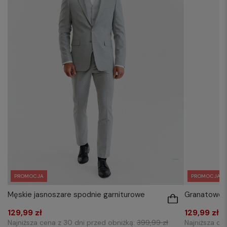
PROMOCJA
PROMOCJA
Męskie jasnoszare spodnie garniturowe
Granatowe s
129,99 zł
129,99 zł
Najniższa cena z 30 dni przed obniżką:
399,99 zł
Najniższa ce