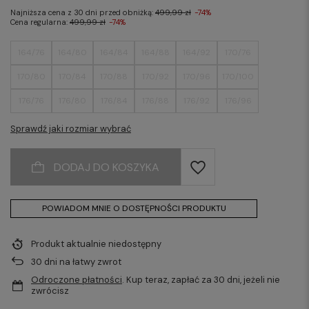
Najniższa cena z 30 dni przed obniżką:
499,99 zł
-74%
Cena regularna:
499,99 zł
-74%
164/76
164/80
164/84
164/88
164/92
170/76
170/80
170/84
170/88
170/92
170/96
170/100
176/76
176/80
176/84
176/88
176/92
176/96
176/100
176/104
176/108
176/112
176/116
182/84
Sprawdź jaki rozmiar wybrać
182/88
182/92
182/96
182/100
182/104
182/108
DODAJ DO KOSZYKA
182/112
182/116
188/88
188/92
188/96
188/100
188/104
188/108
188/112
POWIADOM MNIE O DOSTĘPNOŚCI PRODUKTU
Produkt aktualnie niedostępny
30
dni na łatwy zwrot
Odroczone płatności
. Kup teraz, zapłać za 30 dni, jeżeli nie
zwrócisz