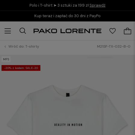
Polo i T-shirt ➤ 3 sztuki za 199 zł
Sprawdź
Kup teraz i zapłać do 30 dni z PayPo
Wróć do:
T-shirty
M21SF-TX-032-B-0
MFS
-20% z kodem: SALE-20