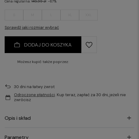
Cena regularna:
149,99 zł
-67%
S
M
L
XL
XXL
Sprawdź jaki rozmiar wybrać
DODAJ DO KOSZYKA
Możesz kupić także poprzez:
30
dni na łatwy zwrot
Odroczone płatności
. Kup teraz, zapłać za 30 dni, jeżeli nie
zwrócisz
Opis i skład
Parametry