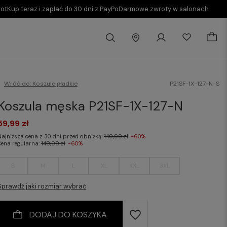
rot
Kup teraz i zapłać do 30 dni z PayPo
Darmowe zwroty w salonach
Wróć do:
Koszule gładkie
P21SF-1X-127-N-S
Koszula męska P21SF-1X-127-N
59,99 zł
Najniższa cena z 30 dni przed obniżką:
149,99 zł
-60%
Cena regularna:
149,99 zł
-60%
S
M
L
XL
XXL
3XL
Sprawdź jaki rozmiar wybrać
DODAJ DO KOSZYKA