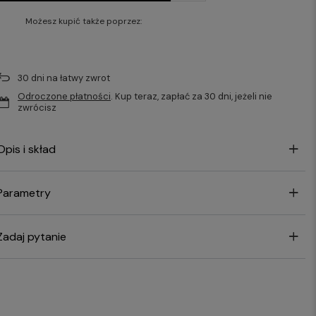
Możesz kupić także poprzez:
30
dni na łatwy zwrot
Odroczone płatności
. Kup teraz, zapłać za 30 dni, jeżeli nie
zwrócisz
Opis i skład
Parametry
Zadaj pytanie