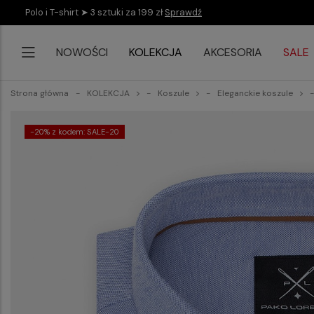
Polo i T-shirt ➤ 3 sztuki za 199 zł
Sprawdź
NOWOŚCI
KOLEKCJA
AKCESORIA
SALE
Strona główna
KOLEKCJA
Koszule
Eleganckie koszule
-20% z kodem: SALE-20