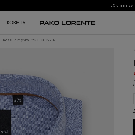
30 dni na zw
KOBIETA
Koszula męska P21SF-1X-127-N