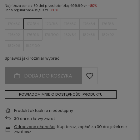
Najniższa cena z 30 dni przed obniżką:
499,99 zł
-80%
Cena regularna:
499,99 zł
-80%
170/80
170/84
170/88
176/80
176/84
176/88
176/92
176/96
176/100
182/84
182/88
182/92
182/96
182/100
Sprawdź jaki rozmiar wybrać
DODAJ DO KOSZYKA
POWIADOM MNIE O DOSTĘPNOŚCI PRODUKTU
Produkt aktualnie niedostępny
30
dni na łatwy zwrot
Odroczone płatności
. Kup teraz, zapłać za 30 dni, jeżeli nie
zwrócisz