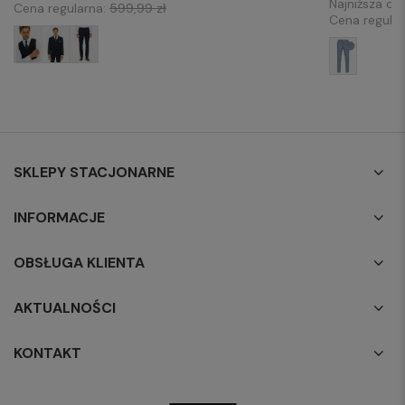
Najniższa ce
Cena regularna:
599,99 zł
Cena regula
SKLEPY STACJONARNE
INFORMACJE
OBSŁUGA KLIENTA
AKTUALNOŚCI
KONTAKT