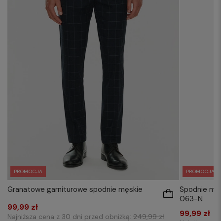
PROMOCJA
PROMOCJA
Granatowe garniturowe spodnie męskie
Spodnie mę
063-N
99,99 zł
99,99 zł
Najniższa cena z 30 dni przed obniżką:
249,99 zł