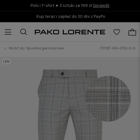
Polo i T-shirt ➤ 3 sztuki za 199 zł
Sprawdź
Kup teraz i zapłać do 30 dni z PayPo
Wróć do:
Spodnie garniturowe
P21SF-6G-053-S-S
LEN