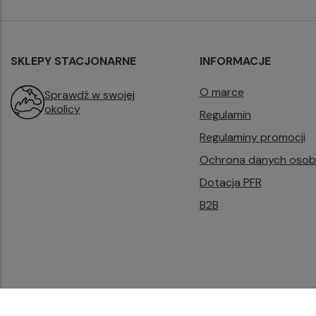
SKLEPY STACJONARNE
INFORMACJE
O marce
Sprawdź w swojej
okolicy
Regulamin
Regulaminy promocji
Ochrona danych oso
Dotacja PFR
B2B