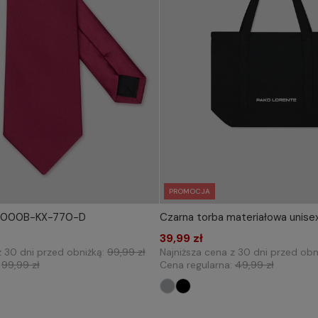
PROMOCJA
 P000B-KX-770-D
Czarna torba materiałowa unise
IERZ ROZMIAR DO KOSZYKA
WYBIERZ ROZMIAR DO 
one size
39,99 zł
one size
z 30 dni przed obniżką:
99,99 zł
Najniższa cena z 30 dni przed obn
:
99,99 zł
Cena regularna:
49,99 zł