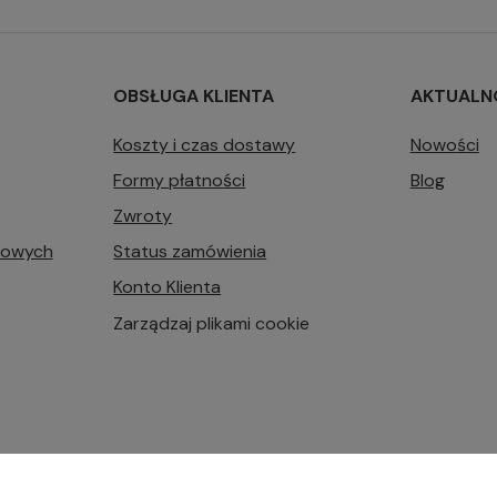
OBSŁUGA KLIENTA
AKTUALN
Koszty i czas dostawy
Nowości
Formy płatności
Blog
Zwroty
bowych
Status zamówienia
Konto Klienta
Zarządzaj plikami cookie