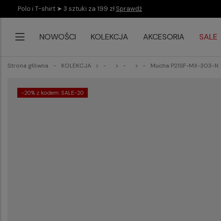
Polo i T-shirt ➤ 3 sztuki za 199 zł
Sprawdź
NOWOŚCI
KOLEKCJA
AKCESORIA
SALE
Strona główna
KOLEKCJA
Mucha P21SF-MX-303-N
-20% z kodem: SALE-20