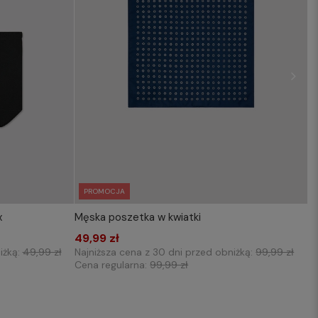
PROMOCJA
x
Męska poszetka w kwiatki
KOSZYKA
WYBIERZ ROZMIAR DO KOSZYKA
49,99 zł
one size
iżką:
49,99 zł
Najniższa cena z 30 dni przed obniżką:
99,99 zł
Cena regularna:
99,99 zł