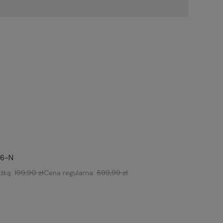
56-N
iżką:
199,90 zł
Cena regularna:
599,99 zł