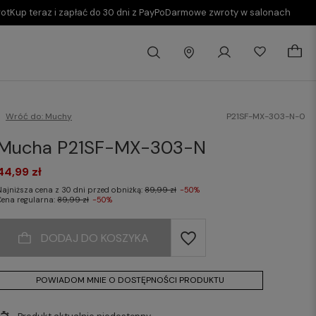
rot
Kup teraz i zapłać do 30 dni z PayPo
Darmowe zwroty w salonach
Wróć do:
Muchy
P21SF-MX-303-N-0
Mucha P21SF-MX-303-N
44,99 zł
Najniższa cena z 30 dni przed obniżką:
89,99 zł
-50%
Cena regularna:
89,99 zł
-50%
DODAJ DO KOSZYKA
POWIADOM MNIE O DOSTĘPNOŚCI PRODUKTU