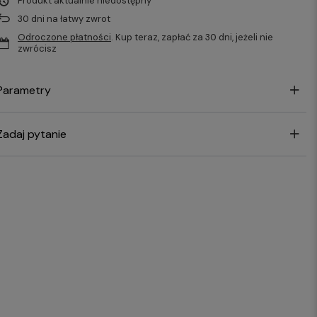
Produkt aktualnie niedostępny
30
dni na łatwy zwrot
Odroczone płatności
. Kup teraz, zapłać za 30 dni, jeżeli nie
zwrócisz
Parametry
Zadaj pytanie