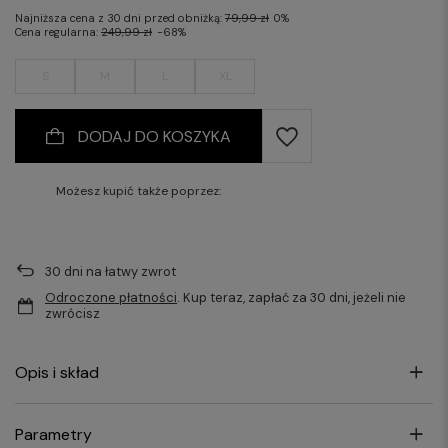
Najniższa cena z 30 dni przed obniżką:
79,99 zł
0%
Cena regularna:
249,99 zł
-68%
S
M
L
XL
DODAJ DO KOSZYKA
Możesz kupić także poprzez:
30
dni na łatwy zwrot
Odroczone płatności
. Kup teraz, zapłać za 30 dni, jeżeli nie
zwrócisz
Opis i skład
Parametry