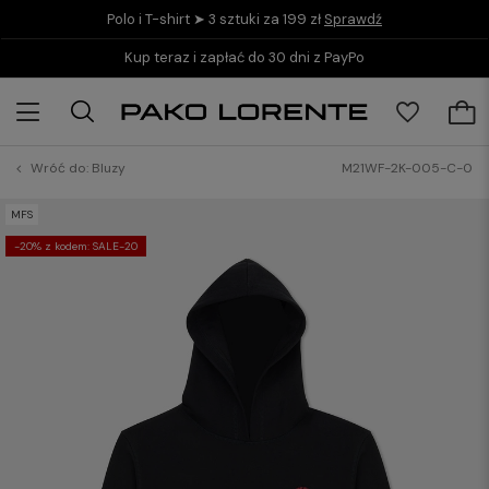
Polo i T-shirt ➤ 3 sztuki za 199 zł
Sprawdź
Kup teraz i zapłać do 30 dni z PayPo
Wróć do:
Bluzy
M21WF-2K-005-C-0
MFS
-20% z kodem: SALE-20