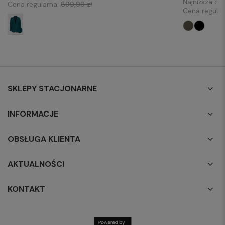
Najniższa ce
Cena regularna:
899,99 zł
Cena regula
SKLEPY STACJONARNE
INFORMACJE
OBSŁUGA KLIENTA
AKTUALNOŚCI
KONTAKT