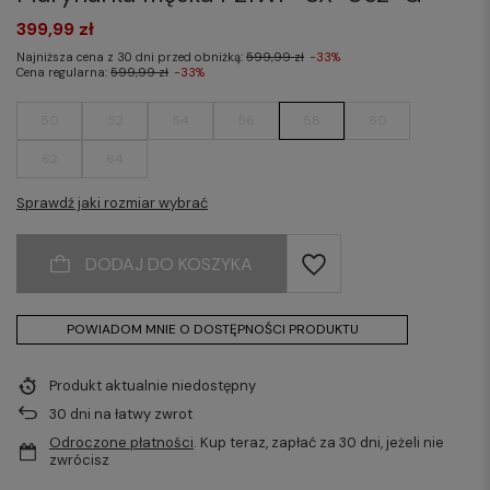
399,99 zł
Najniższa cena z 30 dni przed obniżką:
599,99 zł
-33%
Cena regularna:
599,99 zł
-33%
50
52
54
56
58
60
62
64
Sprawdź jaki rozmiar wybrać
DODAJ DO KOSZYKA
POWIADOM MNIE O DOSTĘPNOŚCI PRODUKTU
Produkt aktualnie niedostępny
30
dni na łatwy zwrot
Odroczone płatności
. Kup teraz, zapłać za 30 dni, jeżeli nie
zwrócisz