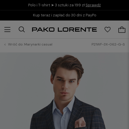
Polo i T-shirt ➤ 3 sztuki za 199 zł
Sprawdź
Kup teraz i zapłać do 30 dni z PayPo
Wróć do:
Marynarki casual
P21WF-3X-062-G-S