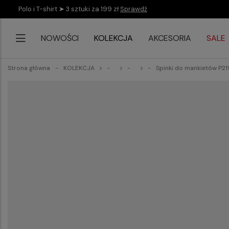
Polo i T-shirt ➤ 3 sztuki za 199 zł
Sprawdź
NOWOŚCI
KOLEKCJA
AKCESORIA
SALE
Strona główna
KOLEKCJA
Spinki do mankietów P2