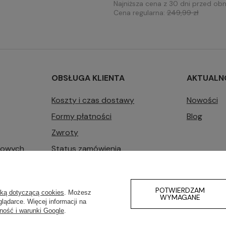
Najniższa cena z 30 dni przed obn
Cena regularna:
249,99 zł
OBSŁUGA KLIENTA
AKTUALN
Koszty i czas dostawy
Nowości
Formy płatności
Blog
Zwroty
bowych
Status zamówienia
Konto Klienta
Zarządzaj plikami cookie
POTWIERDZAM
yką dotyczącą cookies
. Możesz
WYMAGANE
lądarce. Więcej informacji na
ność i warunki Google
.