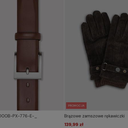
PROMOCJA
P000B-PX-776-E-_
Brązowe zamszowe rękawiczki
IERZ ROZMIAR DO KOSZYKA
WYBIERZ ROZMIAR DO 
95
100
105
110
115
139,99 zł
M/L
XL/XXL