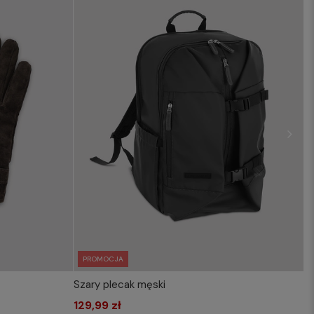
PROMOCJA
Szary plecak męski
KOSZYKA
WYBIERZ ROZMIAR DO KOSZYKA
129,99 zł
one size