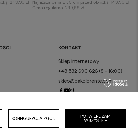
iżką:
249,99 zł
Najniższa cena z 30 dni przed obniżką:
149,99 zł
Cena regularna:
299,99 zł
OŚCI
KONTAKT
Sklep internetowy
+48 532 690 626 (8 - 16:00)
sklep@pakolorente.com
POTWIERDZAM
KONFIGURACJA ZGÓD
WSZYSTKIE