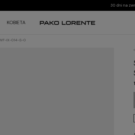
30 dni na zw
KOBIETA
1WF-IX-014-S-0