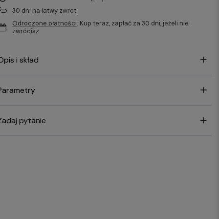
30
dni na łatwy zwrot
Odroczone płatności
. Kup teraz, zapłać za 30 dni, jeżeli nie
zwrócisz
Opis i skład
Parametry
Zadaj pytanie