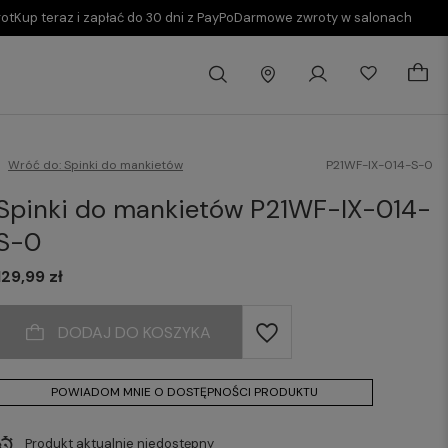
rot
Kup teraz i zapłać do 30 dni z PayPo
Darmowe zwroty w salonach
Wróć do:
Spinki do mankietów
P21WF-IX-014-S-0
Spinki do mankietów P21WF-IX-014-
S-0
129,99 zł
DODAJ DO KOSZYKA
POWIADOM MNIE O DOSTĘPNOŚCI PRODUKTU
Produkt aktualnie niedostępny