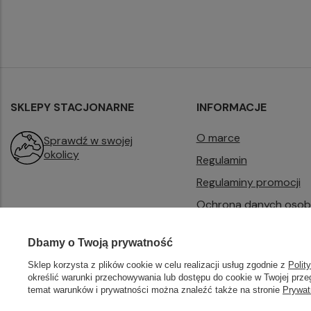
SKLEPY STACJONARNE
INFORMACJE
O marce
Sprawdź w swojej
okolicy
Regulamin
Regulaminy promocji
Ochrona danych oso
Dotacja PFR
Dbamy o Twoją prywatność
B2B
Sklep korzysta z plików cookie w celu realizacji usług zgodnie z
Polit
określić warunki przechowywania lub dostępu do cookie w Twojej przeg
temat warunków i prywatności można znaleźć także na stronie
Prywat