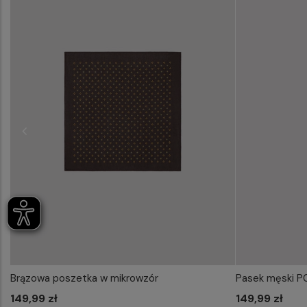
Brązowa poszetka w mikrowzór
Pasek męski 
WYBIERZ ROZMIAR DO KOSZYKA
WYB
149,99 zł
one size
149,99 zł
85
90