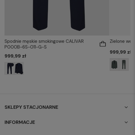
Spodnie męskie smokingowe CALIVAR
Zielone weł
P000B-6S-011-G-S
999,99 zł
999,99 zł
SKLEPY STACJONARNE
INFORMACJE