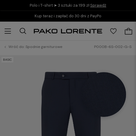
Polo i T-shirt ➤ 3 sztuki za 199 zł
Sprawdź
Kup teraz i zapłać do 30 dni z PayPo
Wróć do:
Spodnie garniturowe
P000B-6S-002-G-S
BASIC