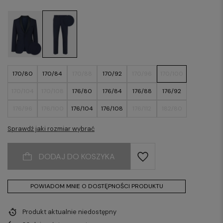
170/80
170/84
170/88
170/92
170/96
170/100
170/104
170/108
176/80
176/84
176/88
176/92
176/96
176/100
176/104
176/108
176/112
182/80
182/84
182/88
182/92
182/96
182/100
182/104
Sprawdź jaki rozmiar wybrać
182/108
182/112
188/80
188/84
188/88
188/92
DODAJ DO KOSZYKA
188/96
188/100
188/104
188/108
188/112
POWIADOM MNIE O DOSTĘPNOŚCI PRODUKTU
Produkt aktualnie niedostępny