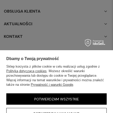
OBSŁUGA KLIENTA
AKTUALNOŚCI
KONTAKT
Dbamy o Twoją prywatność
Sklep korzysta z plików cookie w celu realizacji usług zgodnie z
Polityką dotyczącą cookies
. Możesz określić warunki
przechowywania lub dostępu do cookie w Twojej przeglądarce.
Więcej informacji na temat warunków i prywatności można znaleźć
także na stronie
Prywatność i warunki Google
.
POTWIERDZAM WSZYSTKIE