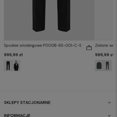
Spodnie smokingowe P000B-6S-001-C-S
Zielone weł
999,99 zł
999,99 zł
SKLEPY STACJONARNE
INFORMACJE