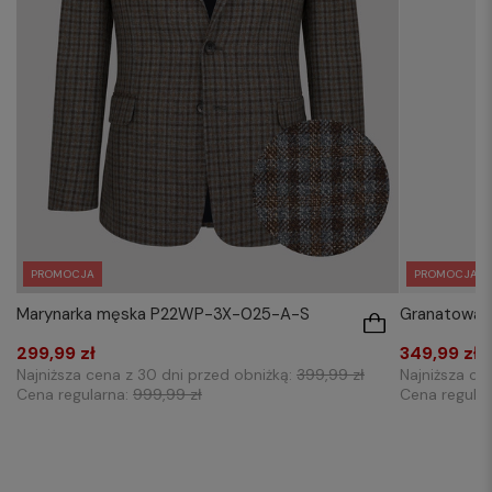
PROMOCJA
PROMOCJA
Marynarka męska P22WP-3X-025-A-S
Granatowa m
299,99 zł
349,99 zł
Najniższa cena z 30 dni przed obniżką:
399,99 zł
Najniższa ce
Cena regularna:
999,99 zł
Cena regula