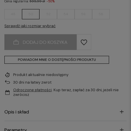
Cena regularna:
599,99 zł
-50%
48
50
52
54
56
58
Sprawdź jaki rozmiar wybrać
DODAJ DO KOSZYKA
POWIADOM MNIE O DOSTĘPNOŚCI PRODUKTU
Produkt aktualnie niedostępny
30
dni na łatwy zwrot
Odroczone płatności
. Kup teraz, zapłać za 30 dni, jeżeli nie
zwrócisz
Opis i skład
Parametry