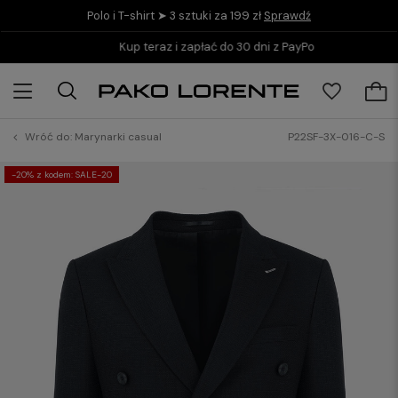
Polo i T-shirt ➤ 3 sztuki za 199 zł
Sprawdź
Kup teraz i zapłać do 30 dni z PayPo
Wróć do:
Marynarki casual
P22SF-3X-016-C-S
-20% z kodem: SALE-20