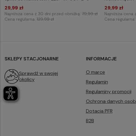
WYBIERZ ROZMIAR DO KOSZYKA
WYB
29,99 zł
one size
29,99 zł
Najniższa cena z 30 dni przed obniżką:
79,99 zł
Najniższa cena 
Cena regularna:
129,99 zł
Cena regularna
SKLEPY STACJONARNE
INFORMACJE
O marce
Sprawdź w swojej
okolicy
Regulamin
Regulaminy promocji
Ochrona danych oso
Dotacja PFR
B2B