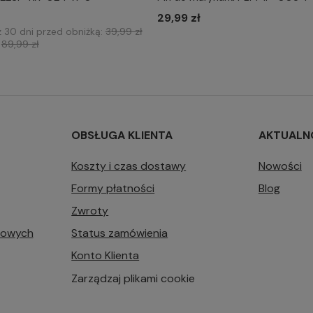
IERZ ROZMIAR DO KOSZYKA
WYBIERZ ROZMIAR DO 
one size
29,99 zł
one size
z 30 dni przed obniżką:
39,99 zł
:
89,99 zł
OBSŁUGA KLIENTA
AKTUALN
Koszty i czas dostawy
Nowości
Formy płatności
Blog
Zwroty
bowych
Status zamówienia
Konto Klienta
Zarządzaj plikami cookie