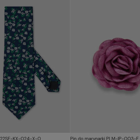
 P22SF-KX-024-X-0
Pin do marynarki PLM-IP-003-F