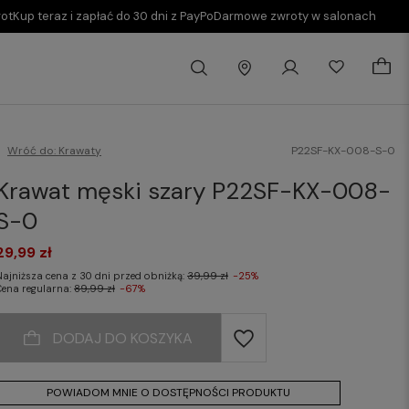
rot
Kup teraz i zapłać do 30 dni z PayPo
Darmowe zwroty w salonach
Wróć do:
Krawaty
P22SF-KX-008-S-0
Krawat męski szary P22SF-KX-008-
S-0
29,99 zł
Najniższa cena z 30 dni przed obniżką:
39,99 zł
-25%
Cena regularna:
89,99 zł
-67%
DODAJ DO KOSZYKA
POWIADOM MNIE O DOSTĘPNOŚCI PRODUKTU