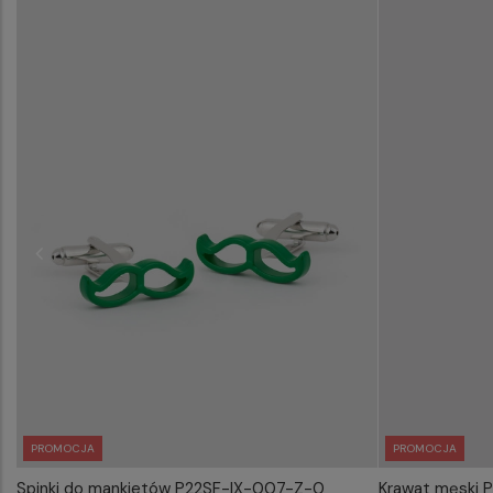
PROMOCJA
PROMOCJA
Spinki do mankietów P22SF-IX-007-Z-0
Krawat męski