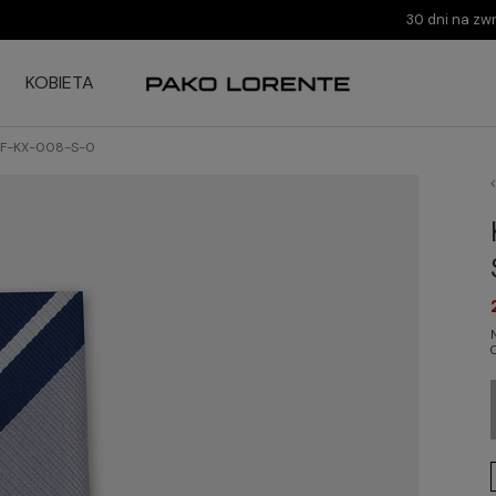
30 dni na zw
KOBIETA
2SF-KX-008-S-0