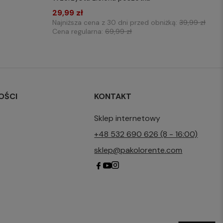
KOSZYKA
WYBIERZ ROZMIAR DO KOSZYKA
29,99 zł
one size
Najniższa cena z 30 dni przed obniżką:
39,99 zł
Cena regularna:
69,99 zł
OŚCI
KONTAKT
Sklep internetowy
+48 532 690 626 (8 - 16:00)
sklep@pakolorente.com