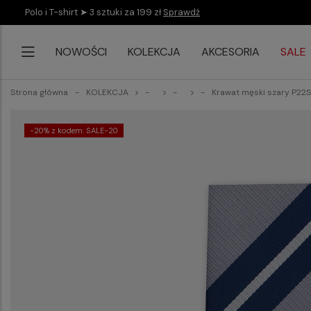
Polo i T-shirt ➤ 3 sztuki za 199 zł
Sprawdź
NOWOŚCI
KOLEKCJA
AKCESORIA
SALE
Strona główna
KOLEKCJA
Krawat męski szary P2
-20% z kodem: SALE-20