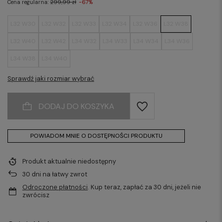
Cena regularna:
299,99 zł
-67%
L32 W30
L32 W32
L32 W33
L32 W34
L32 W36
L32 W38
L32 W40
L32 W42
L34 W32
L34 W33
L34 W34
L34 W36
L34 W38
L34 W40
Sprawdź jaki rozmiar wybrać
DODAJ DO KOSZYKA
POWIADOM MNIE O DOSTĘPNOŚCI PRODUKTU
Produkt aktualnie niedostępny
30
dni na łatwy zwrot
Odroczone płatności
. Kup teraz, zapłać za 30 dni, jeżeli nie
zwrócisz