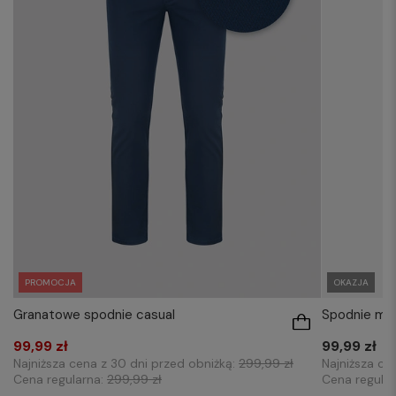
PROMOCJA
OKAZJA
Granatowe spodnie casual
Spodnie mę
99,99 zł
99,99 zł
Najniższa cena z 30 dni przed obniżką:
299,99 zł
Najniższa ce
Cena regularna:
299,99 zł
Cena regula