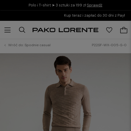
Polo i T-shirt ➤ 3 sztuki za 199 zł
Sprawdź
Kup teraz i zapłać do 30 dni z PayPo
Wróć do:
Spodnie casual
P22SF-WX-005-S-0